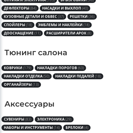
ОПТИКА И ЭЛЕКТРИКА
(105)
БРЫЗГОВИКИ
(90)
ДЕФЛЕКТОРЫ
(84)
НАСАДКИ И ВЫХЛОП
(40)
КУЗОВНЫЕ ДЕТАЛИ И ОБВЕС
(37)
РЕШЕТКИ
(36)
СПОЙЛЕРЫ
(18)
ЭМБЛЕМЫ И НАКЛЕЙКИ
(18)
ДООСНАЩЕНИЕ
(11)
РАСШИРИТЕЛИ АРОК
(8)
Тюнинг салона
КОВРИКИ
(179)
НАКЛАДКИ ПОРОГОВ
(63)
НАКЛАДКИ ОТДЕЛКА
(50)
НАКЛАДКИ ПЕДАЛЕЙ
(18)
ОРГАНАЙЗЕРЫ
(13)
Аксессуары
СУВЕНИРЫ
(83)
ЭЛЕКТРОНИКА
(29)
НАБОРЫ И ИНСТРУМЕНТЫ
(14)
БРЕЛОКИ
(4)