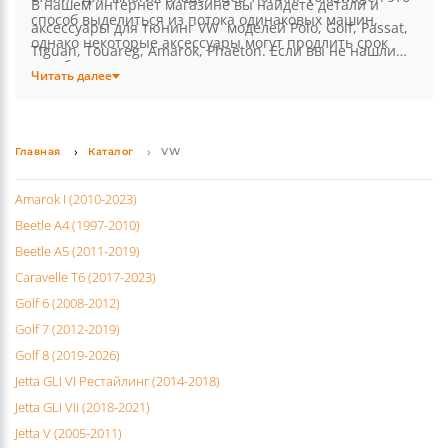
стали. Для многих владельцев тюнинг Volkswagen это
В нашем интернет магазине вы найдете детали и
способ выделиться из потока одинаковых машин,
аксессуары для тюнинг VW моделей Polo, Golf, Passat,
однако некоторые аксессуары могут продлить срок
Tiguan, Touareg, Amarok, Phaeton. Если вы не нашли
службы авто и защитить от преждевременных
какой-либо аксессуар, просто позвоните нам или
Читать далее
поломок. Среди оригинальных деталей популярны
напишите на email.
коврики, накладки на педали, а также насадки на
выхлопные трубы.
Главная
Каталог
VW
Amarok I (2010-2023)
Beetle A4 (1997-2010)
Beetle A5 (2011-2019)
Caravelle T6 (2017-2023)
Golf 6 (2008-2012)
Golf 7 (2012-2019)
Golf 8 (2019-2026)
Jetta GLI VI Рестайлинг (2014-2018)
Jetta GLI VII (2018-2021)