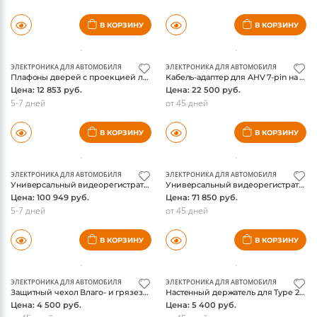
В КОРЗИНУ
В КОРЗИНУ
ЭЛЕКТРОНИКА ДЛЯ АВТОМОБИЛЯ
ЭЛЕКТРОНИКА ДЛЯ АВТОМОБИЛЯ
Плафоны дверей с проекцией логотипа VW, оригинал
Кабель-адаптер для AHV 7-pin на 13-pin - VW T7 Multivan
Цена: 12 853 руб.
Цена: 22 500 руб.
5-7 дней
от 45 дней
В КОРЗИНУ
В КОРЗИНУ
ЭЛЕКТРОНИКА ДЛЯ АВТОМОБИЛЯ
ЭЛЕКТРОНИКА ДЛЯ АВТОМОБИЛЯ
Универсальный видеорегистратор UTR 2, передняя система - VW T7 Multivan
Универсальный видеорегистратор UTR 2, передняя и задняя система - VW T7 Multivan
Цена: 100 949 руб.
Цена: 71 850 руб.
5-7 дней
от 45 дней
В КОРЗИНУ
В КОРЗИНУ
ЭЛЕКТРОНИКА ДЛЯ АВТОМОБИЛЯ
ЭЛЕКТРОНИКА ДЛЯ АВТОМОБИЛЯ
Защитный чехол Влаго- и грязезащита для высоковольтной клеммы зарядки - VW T7 Multivan
Настенный держатель для Type 2 для разъема V1, с металлическим зажимом - VW T7 Multivan
Цена: 4 500 руб.
Цена: 5 400 руб.
от 45 дней
от 45 дней