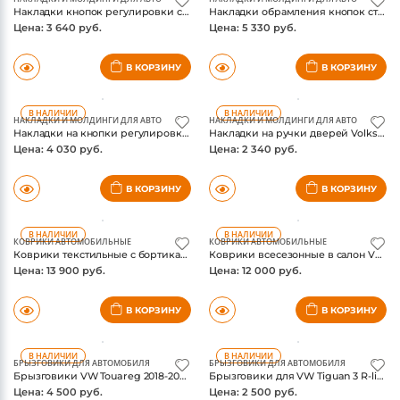
Цена: 3 640 руб.
Цена: 5 330 руб.
В КОРЗИНУ
В КОРЗИНУ
В НАЛИЧИИ
В НАЛИЧИИ
НАКЛАДКИ И МОЛДИНГИ ДЛЯ АВТО
НАКЛАДКИ И МОЛДИНГИ ДЛЯ АВТО
Накладки на кнопки регулировки сидений VW Teramont, матовый хром
Накладки на ручки дверей Volkswagen Teramont, бесключевой доступ, хром
Цена: 4 030 руб.
Цена: 2 340 руб.
В КОРЗИНУ
В КОРЗИНУ
В НАЛИЧИИ
В НАЛИЧИИ
КОВРИКИ АВТОМОБИЛЬНЫЕ
КОВРИКИ АВТОМОБИЛЬНЫЕ
Коврики текстильные с бортиками VW Teramont Pro 2025-, оригинал
Коврики всесезонные в салон VW Tavendor, петельчатые, оригинал FAW-VW
Цена: 13 900 руб.
Цена: 12 000 руб.
В КОРЗИНУ
В КОРЗИНУ
В НАЛИЧИИ
В НАЛИЧИИ
БРЫЗГОВИКИ ДЛЯ АВТОМОБИЛЯ
БРЫЗГОВИКИ ДЛЯ АВТОМОБИЛЯ
Брызговики VW Touareg 2018-2025, комплект 4шт
Брызговики для VW Tiguan 3 R-line, комплект
Цена: 4 500 руб.
Цена: 2 500 руб.