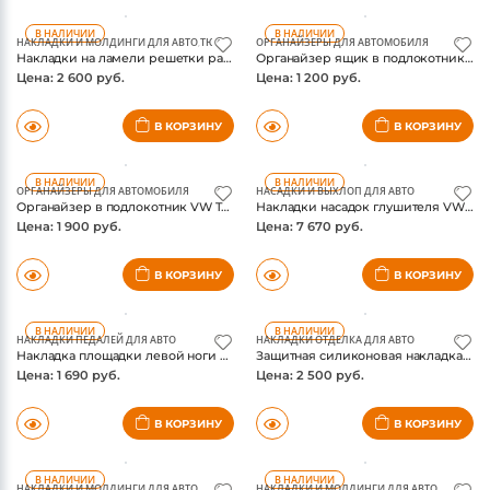
В НАЛИЧИИ
В НАЛИЧИИ
НАКЛАДКИ И МОЛДИНГИ ДЛЯ АВТО
,
ТЮНИНГ РЕШЕТКИ РАДИАТОРА АВТО
ОРГАНАЙЗЕРЫ ДЛЯ АВТОМОБИЛЯ
Накладки на ламели решетки радиатора VW Tiguan 2016-, нержавейка
Органайзер ящик в подлокотник VW Tayron
Цена: 2 600 руб.
Цена: 1 200 руб.
В КОРЗИНУ
В КОРЗИНУ
В НАЛИЧИИ
В НАЛИЧИИ
ОРГАНАЙЗЕРЫ ДЛЯ АВТОМОБИЛЯ
НАСАДКИ И ВЫХЛОП ДЛЯ АВТО
Органайзер в подлокотник VW Teramont Pro 2025-
Накладки насадок глушителя VW Touareg III 2018-, черный
Цена: 1 900 руб.
Цена: 7 670 руб.
В КОРЗИНУ
В КОРЗИНУ
В НАЛИЧИИ
В НАЛИЧИИ
НАКЛАДКИ ПЕДАЛЕЙ ДЛЯ АВТО
НАКЛАДКИ ОТДЕЛКА ДЛЯ АВТО
Накладка площадки левой ноги VW Teramont, нержавейка
Защитная силиконовая накладка на центральную консоль VW Teramont Pro 2025-, цвет черный
Цена: 1 690 руб.
Цена: 2 500 руб.
В КОРЗИНУ
В КОРЗИНУ
В НАЛИЧИИ
В НАЛИЧИИ
НАКЛАДКИ И МОЛДИНГИ ДЛЯ АВТО
НАКЛАДКИ И МОЛДИНГИ ДЛЯ АВТО
Накладки кнопок регулировки сидений VW Tiguan 2016-, матовый хром
Накладки обрамления кнопок стеклоподъемников VW Teramont, под карбон