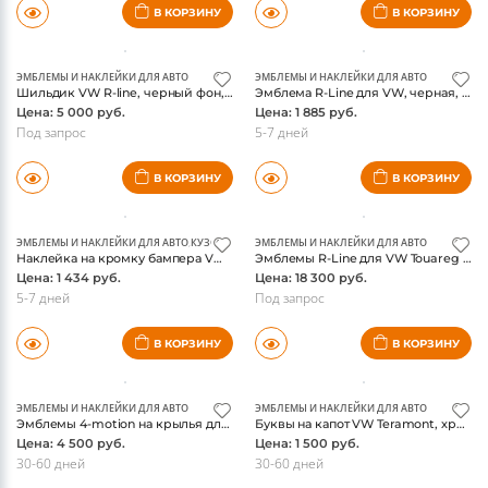
ЭМБЛЕМЫ И НАКЛЕЙКИ ДЛЯ АВТО
ЭМБЛЕМЫ И НАКЛЕЙКИ ДЛЯ АВТО
Шильдик VW R-line, черный фон, надпись R-line, оригинал
Эмблема R-Line для VW, черная, оригинал
Цена: 5 000 руб.
Цена: 1 885 руб.
Под запрос
5-7 дней
В КОРЗИНУ
В КОРЗИНУ
ЭМБЛЕМЫ И НАКЛЕЙКИ ДЛЯ АВТО
,
КУЗОВНЫЕ ДЕТАЛИ И ОБВЕС
ЭМБЛЕМЫ И НАКЛЕЙКИ ДЛЯ АВТО
Наклейка на кромку бампера VW Touareg III 2018-, прозрачная
Эмблемы R-Line для VW Touareg III 2018-, комплект на двери и крылья, оригинал
Цена: 1 434 руб.
Цена: 18 300 руб.
5-7 дней
Под запрос
В КОРЗИНУ
В КОРЗИНУ
ЭМБЛЕМЫ И НАКЛЕЙКИ ДЛЯ АВТО
ЭМБЛЕМЫ И НАКЛЕЙКИ ДЛЯ АВТО
Эмблемы 4-motion на крылья для VW Teramont,
Буквы на капот VW Teramont, хром, комплект
Цена: 4 500 руб.
Цена: 1 500 руб.
30-60 дней
30-60 дней
В КОРЗИНУ
В КОРЗИНУ