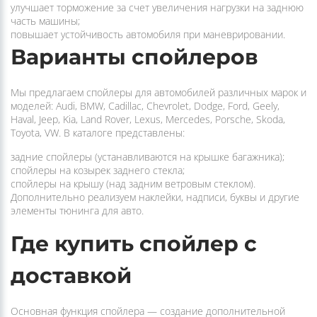
увеличивает прижимную силу и улучшает сцепление с
дорожным покрытием;
направляет воздушный поток сверху, предотвращая
засасывание грязи из-под днища;
улучшает торможение за счет увеличения нагрузки на заднюю
часть машины;
повышает устойчивость автомобиля при маневрировании.
Варианты спойлеров
Мы предлагаем спойлеры для автомобилей различных марок и
моделей: Audi, BMW, Cadillac, Chevrolet, Dodge, Ford, Geely,
Haval, Jeep, Kia, Land Rover, Lexus, Mercedes, Porsche, Skoda,
Toyota, VW. В каталоге представлены:
задние спойлеры (устанавливаются на крышке багажника);
спойлеры на козырек заднего стекла;
спойлеры на крышу (над задним ветровым стеклом).
Дополнительно реализуем наклейки, надписи, буквы и другие
элементы тюнинга для авто.
Где купить спойлер с