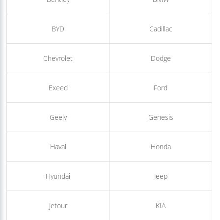
Aito
Audi
Bentley
BMW
BYD
Cadillac
Chevrolet
Dodge
Exeed
Ford
Geely
Genesis
Haval
Honda
Hyundai
Jeep