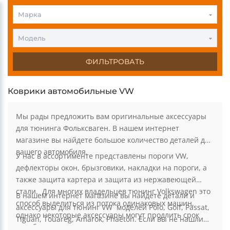
Марка
Модель
ФИЛЬТРОВАТЬ
Коврики автомобильные VW
Мы рады предложить вам оригинальные аксессуары
для тюнинга Фольксваген. В нашем интернет
магазине вы найдете большое количество деталей для
вашего автомобиля.
У нас в ассортименте представлены пороги VW,
дефлекторы окон, брызговики, накладки на пороги, а
также защита картера и защита из нержавеющей
стали. Для многих владельцев тюнинг Volkswagen это
В нашем интернет магазине вы найдете детали и
способ выделиться из потока одинаковых машин,
аксессуары для тюнинг VW моделей Polo, Golf, Passat,
однако некоторые аксессуары могут продлить срок
Tiguan, Touareg, Amarok, Phaeton. Если вы не нашли
службы авто и защитить от преждевременных