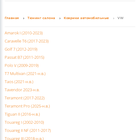
какой-либо аксессуар, просто позвоните нам или
поломок. Среди оригинальных деталей популярны
напишите на email.
коврики, накладки на педали, а также насадки на
Главная
Тюнинг салона
Коврики автомобильные
VW
выхлопные трубы.
Amarok I (2010-2023)
Caravelle T6 (2017-2023)
Golf 7 (2012-2019)
Passat B7 (2011-2015)
Polo V (2009-2019)
T7 Multivan (2021-н.в.)
Taos (2021-н.в.)
Tavendor 2023-н.в.
Teramont (2017-2022)
Teramont Pro (2025-н.в.)
Tiguan II (2016-н.в.)
Touareg I (2002-2010)
Touareg II NF (2011-2017)
Touareg III (2018-н.в.)