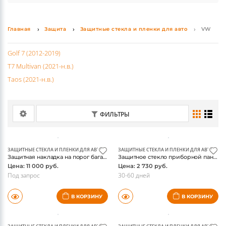
какой-либо аксессуар, просто позвоните нам или
поломок. Среди оригинальных деталей популярны
напишите на email.
коврики, накладки на педали, а также насадки на
Главная
Защита
Защитные стекла и пленки для авто
VW
выхлопные трубы.
Golf 7 (2012-2019)
T7 Multivan (2021-н.в.)
Taos (2021-н.в.)
ФИЛЬТРЫ
ЗАЩИТНЫЕ СТЕКЛА И ПЛЕНКИ ДЛЯ АВТО
,
ЗАЩИТЫ БАМПЕРОВ
ЗАЩИТНЫЕ СТЕКЛА И ПЛЕНКИ ДЛЯ АВТО
Защитная накладка на порог багажника Фольксваген Гольф 7, пластик с отделкой под нержавейку
Защитное стекло приборной панели VW Taos 2021-
Цена: 11 000 руб.
Цена: 2 730 руб.
Под запрос
30-60 дней
В КОРЗИНУ
В КОРЗИНУ