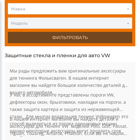
Марка
Модель
ФИЛЬТРОВАТЬ
Защитные стекла и пленки для авто VW
Мы рады предложить вам оригинальные аксессуары
для тюнинга Фольксваген. В нашем интернет
магазине вы найдете большое количество деталей для
вашего автомобиля.
У нас в ассортименте представлены пороги VW,
дефлекторы окон, брызговики, накладки на пороги, а
также защита картера и защита из нержавеющей
стали. Для многих владельцев тюнинг Volkswagen это
В нашем интернет магазине вы найдете детали и
способ выделиться из потока одинаковых машин,
аксессуары для тюнинг VW моделей Polo, Golf, Passat,
однако некоторые аксессуары могут продлить срок
Tiguan, Touareg, Amarok, Phaeton. Если вы не нашли
службы авто и защитить от преждевременных