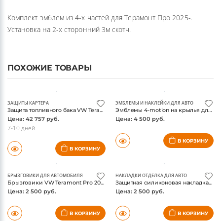
Комплект эмблем из 4-х частей для Терамонт Про 2025-.
Установка на 2-х сторонний 3м скотч.
ПОХОЖИЕ ТОВАРЫ
ЗАЩИТЫ КАРТЕРА
ЭМБЛЕМЫ И НАКЛЕЙКИ ДЛЯ АВТО
Защита топливного бака VW Teramont, алюминий 4мм, ТСС
Эмблемы 4-motion на крылья для VW Teramont,
Цена: 42 757 руб.
Цена: 4 500 руб.
7-10 дней
В КОРЗИНУ
В КОРЗИНУ
БРЫЗГОВИКИ ДЛЯ АВТОМОБИЛЯ
НАКЛАДКИ ОТДЕЛКА ДЛЯ АВТО
Брызговики VW Teramont Pro 2025-, комплект 4шт
Защитная силиконовая накладка на центральную консоль VW Teramont Pro 2025-, цвет бородовый
Цена: 2 500 руб.
Цена: 2 500 руб.
В КОРЗИНУ
В КОРЗИНУ