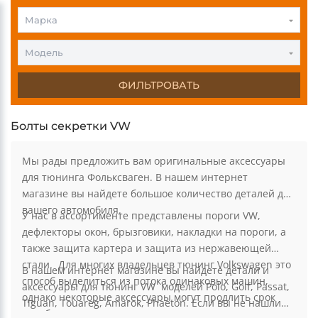
Марка
Модель
ФИЛЬТРОВАТЬ
Болты секретки VW
Мы рады предложить вам оригинальные аксессуары
для тюнинга Фольксваген. В нашем интернет
магазине вы найдете большое количество деталей для
вашего автомобиля.
У нас в ассортименте представлены пороги VW,
дефлекторы окон, брызговики, накладки на пороги, а
также защита картера и защита из нержавеющей
стали. Для многих владельцев тюнинг Volkswagen это
В нашем интернет магазине вы найдете детали и
способ выделиться из потока одинаковых машин,
аксессуары для тюнинг VW моделей Polo, Golf, Passat,
однако некоторые аксессуары могут продлить срок
Tiguan, Touareg, Amarok, Phaeton. Если вы не нашли
службы авто и защитить от преждевременных