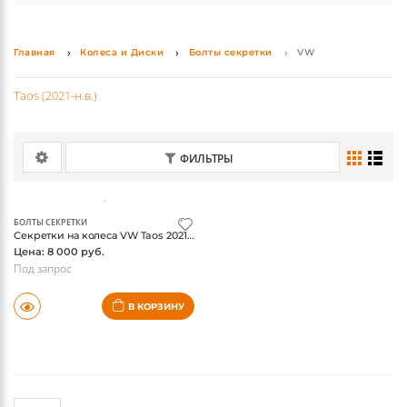
какой-либо аксессуар, просто позвоните нам или
поломок. Среди оригинальных деталей популярны
напишите на email.
коврики, накладки на педали, а также насадки на
Главная
Колеса и Диски
Болты секретки
VW
выхлопные трубы.
Taos (2021-н.в.)
ФИЛЬТРЫ
БОЛТЫ СЕКРЕТКИ
Секретки на колеса VW Taos 2021-, оригинал
Цена: 8 000 руб.
Под запрос
В КОРЗИНУ