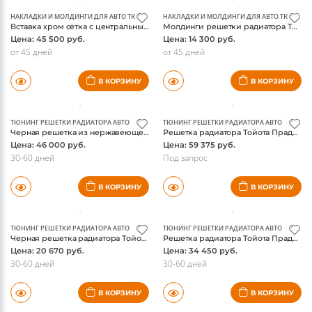
НАКЛАДКИ И МОЛДИНГИ ДЛЯ АВТО
,
ТЮНИНГ РЕШЕТКИ РАДИАТОРА АВТО
НАКЛАДКИ И МОЛДИНГИ ДЛЯ АВТО
,
ТЮНИНГ 
Вставка хром сетка с центральным молдингом в решетку радиатора Тойота Тундра 2014
Молдинги решетки радиатора Тойота Тундра 2014, нержавеющая сталь
Цена: 45 500 руб.
Цена: 14 300 руб.
от 45 дней
от 45 дней
В КОРЗИНУ
В КОРЗИНУ
ТЮНИНГ РЕШЕТКИ РАДИАТОРА АВТО
ТЮНИНГ РЕШЕТКИ РАДИАТОРА АВТО
Черная решетка из нержавеющей стали с диодной фарой для Тойота Тундра 2014
Решетка радиатора Тойота Прадо 150, черный хром, оригинал
Цена: 46 000 руб.
Цена: 59 375 руб.
30-60 дней
Под запрос
В КОРЗИНУ
В КОРЗИНУ
ТЮНИНГ РЕШЕТКИ РАДИАТОРА АВТО
ТЮНИНГ РЕШЕТКИ РАДИАТОРА АВТО
Черная решетка радиатора Тойота Прадо 150, в cтиле Wald
Решетка радиатора Тойота Прадо 150, черная
Цена: 20 670 руб.
Цена: 34 450 руб.
30-60 дней
30-60 дней
В КОРЗИНУ
В КОРЗИНУ