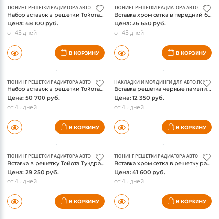
ТЮНИНГ РЕШЕТКИ РАДИАТОРА АВТО
ТЮНИНГ РЕШЕТКИ РАДИАТОРА АВТО
Набор вставок в решетки Тойота Тундра 2014, хром ламели, 3 части, под логотип
Вставка хром сетка в передний бампер Тойота Тундра 2014
Цена: 48 100 руб.
Цена: 26 650 руб.
от 45 дней
от 45 дней
В КОРЗИНУ
В КОРЗИНУ
ТЮНИНГ РЕШЕТКИ РАДИАТОРА АВТО
НАКЛАДКИ И МОЛДИНГИ ДЛЯ АВТО
,
ТЮНИНГ 
Набор вставок в решетки Тойота Тундра 2014 черные ламели, 3 части, с логотипом
Вставка решетка черные ламели в бампер Тойота Тундра 2014
Цена: 50 700 руб.
Цена: 12 350 руб.
от 45 дней
от 45 дней
В КОРЗИНУ
В КОРЗИНУ
ТЮНИНГ РЕШЕТКИ РАДИАТОРА АВТО
ТЮНИНГ РЕШЕТКИ РАДИАТОРА АВТО
Вставка в решетку Тойота Тундра 2014 , хром горизонтальные ламели Тойота Тундра 2014
Вставка хром сетка в решетку радиатора Тойота Тундра 2014
Цена: 29 250 руб.
Цена: 41 600 руб.
от 45 дней
от 45 дней
В КОРЗИНУ
В КОРЗИНУ