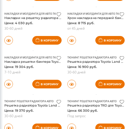
В КОРЗИНУ
В КОРЗИНУ
НАКЛАДКИ И МОЛДИНГИ ДЛЯ АВТО
,
ТЮНИНГ РЕШЕТКИ РАДИАТОРА АВТО
НАКЛАДКИ И МОЛДИНГИ ДЛЯ АВТО
,
ТЮНИНГ 
Накладки на решетку радиатора Toyota Сamry V55 рестайлинг 2014-, хром
Хром накладка на передний бампер Toyota Hilux 2011-
Цена: 4 030 руб.
Цена: 8 715 руб.
30-60 дней
от 45 дней
В КОРЗИНУ
В КОРЗИНУ
НАКЛАДКИ И МОЛДИНГИ ДЛЯ АВТО
,
ТЮНИНГ РЕШЕТКИ РАДИАТОРА АВТО
ТЮНИНГ РЕШЕТКИ РАДИАТОРА АВТО
Накладка решетки бампера Toyota Hilux 2012-, нержавейка
Решетка радиатора Toyota Land Cruiser 200 2007-2012, стиль WALD, черная
Цена: 19 304 руб.
Цена: 16 900 руб.
7-10 дней
30-60 дней
В КОРЗИНУ
В КОРЗИНУ
ТЮНИНГ РЕШЕТКИ РАДИАТОРА АВТО
ТЮНИНГ РЕШЕТКИ РАДИАТОРА АВТО
Решетка радиатора Toyota Land Cruiser 200 2007-2012, стиль WALD, хром
Решетка радиатора TRD для Toyota Tundra 2014-, черная, 2 части, оригинал
Цена: 19 370 руб.
Цена: 66 300 руб.
30-60 дней
Под запрос