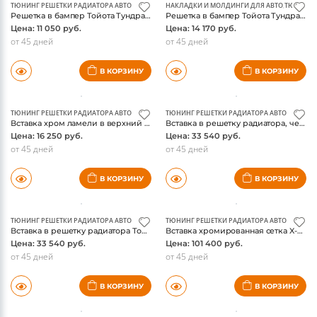
ТЮНИНГ РЕШЕТКИ РАДИАТОРА АВТО
НАКЛАДКИ И МОЛДИНГИ ДЛЯ АВТО
,
ТЮНИНГ 
Решетка в бампер Тойота Тундра 2014, хром ламели
Решетка в бампер Тойота Тундра 2014, черная сетка
Цена: 11 050 руб.
Цена: 14 170 руб.
от 45 дней
от 45 дней
В КОРЗИНУ
В КОРЗИНУ
ТЮНИНГ РЕШЕТКИ РАДИАТОРА АВТО
ТЮНИНГ РЕШЕТКИ РАДИАТОРА АВТО
Вставка хром ламели в верхний воздухозаборник решетки Тойота Тундра 2014
Вставка в решетку радиатора, черные ламели Тойота Тундра 2014
Цена: 16 250 руб.
Цена: 33 540 руб.
от 45 дней
от 45 дней
В КОРЗИНУ
В КОРЗИНУ
ТЮНИНГ РЕШЕТКИ РАДИАТОРА АВТО
ТЮНИНГ РЕШЕТКИ РАДИАТОРА АВТО
Вставка в решетку радиатора Тойота Тундра 2014, черные ламели, с логотипом
Вставка хромированная сетка X-METAL в решетку радиатора Тойота Тундра 2014
Цена: 33 540 руб.
Цена: 101 400 руб.
от 45 дней
от 45 дней
В КОРЗИНУ
В КОРЗИНУ