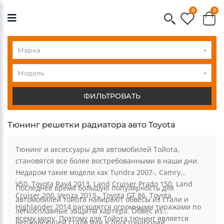
0
0
Toyota
Toyot
Модель
ФИЛЬТРОВАТЬ
Тюнинг решетки радиатора авто Toyota
Тюнинг и аксессуары для автомобилей Тойота,
становятся все более востребованными в наши дни.
Недаром такие модели как Tundra 2007-, Camry
V50, Toyota Rav4 2013, Land Cruiser Prado 150, Land
Последнее время большую популярность для
Cruiser 200, Venza 2013-, Toyota GT 86, Toyota
автомобилей тойота набирают обвесы из стали и
Highlander 2014 расходятся огромными тиражами по
легкосплавные защиты картера. Обвес из