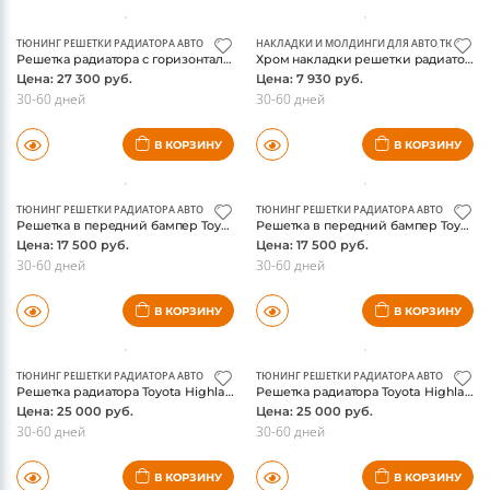
В КОРЗИНУ
В КОРЗИНУ
ТЮНИНГ РЕШЕТКИ РАДИАТОРА АВТО
НАКЛАДКИ И МОЛДИНГИ ДЛЯ АВТО
,
ТЮНИНГ 
Решетка радиатора с горизонтальными ламелями Toyota Highlander 2014, хром
Хром накладки решетки радиатора Toyota Highlander 2014-
Цена: 27 300 руб.
Цена: 7 930 руб.
30-60 дней
30-60 дней
В КОРЗИНУ
В КОРЗИНУ
ТЮНИНГ РЕШЕТКИ РАДИАТОРА АВТО
ТЮНИНГ РЕШЕТКИ РАДИАТОРА АВТО
Решетка в передний бампер Toyota Highlander 2014-, хром сетка E&G
Решетка в передний бампер Toyota Highlander 2014-, хром черная сетка E&G
Цена: 17 500 руб.
Цена: 17 500 руб.
30-60 дней
30-60 дней
В КОРЗИНУ
В КОРЗИНУ
ТЮНИНГ РЕШЕТКИ РАДИАТОРА АВТО
ТЮНИНГ РЕШЕТКИ РАДИАТОРА АВТО
Решетка радиатора Toyota Highlander 2014-, хром сетка E&G
Решетка радиатора Toyota Highlander 2014-, хром черная сетка E&G
Цена: 25 000 руб.
Цена: 25 000 руб.
30-60 дней
30-60 дней