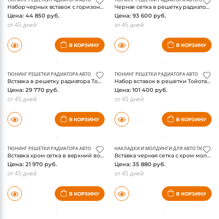
ТЮНИНГ РЕШЕТКИ РАДИАТОРА АВТО
ТЮНИНГ РЕШЕТКИ РАДИАТОРА АВТО
,
ОПТИКА
Набор черных вставок с горизонтальными ламелями в решетки Тойота Тундра 2014, 3 части
Черная сетка в решетку радиатора Тойота Тундра 2014, с центральной LED фарой
Цена: 44 850 руб.
Цена: 93 600 руб.
от 45 дней
от 45 дней
В КОРЗИНУ
В КОРЗИНУ
ТЮНИНГ РЕШЕТКИ РАДИАТОРА АВТО
ТЮНИНГ РЕШЕТКИ РАДИАТОРА АВТО
Вставка в решетку радиатора Тойота Тундра 2014, хром горизонтальные ламели
Набор вставок в решетки Тойота Тундра 2014, хром ламели, 3 части
Цена: 29 770 руб.
Цена: 101 400 руб.
от 45 дней
от 45 дней
В КОРЗИНУ
В КОРЗИНУ
ТЮНИНГ РЕШЕТКИ РАДИАТОРА АВТО
НАКЛАДКИ И МОЛДИНГИ ДЛЯ АВТО
,
ТЮНИНГ 
Вставка хром сетка в верхний воздухозаборник решетки Тойота Тундра 2014
Вставка черная сетка с хром молдингом в решетку радиатора Тойота Тундра 2014
Цена: 21 970 руб.
Цена: 35 880 руб.
от 45 дней
от 45 дней
В КОРЗИНУ
В КОРЗИНУ