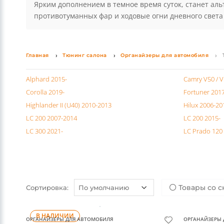
Последнее время большую популярность для автомоб
Уют и комфорт в салоне создадут оригинальные коври
простонародии "кенгурятник" будет эффектным допол
использовать брызговики Тойота и дефлектор капота.
Тойота и защиты кузова от повреждений, а также при
Ярким дополнением в темное время суток, станет аль
противотуманных фар и ходовые огни дневного света
Главная
Тюнинг салона
Органайзеры для автомобиля
Alphard 2015-
Camry V50 / 
Corolla 2019-
Fortuner 201
Highlander II (U40) 2010-2013
Hilux 2006-20
LC 200 2007-2014
LC 200 2015-
LC 300 2021-
LC Prado 120
Товары со с
Сортировка: