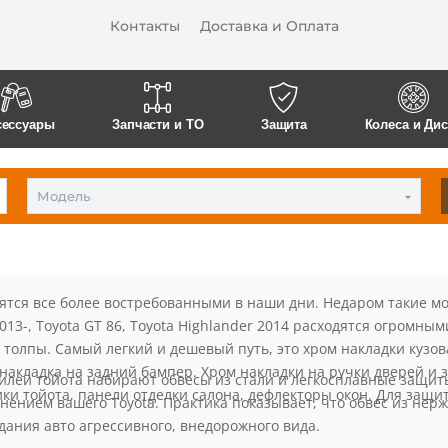
Контакты
Доставка и Оплата
сессуары
Запчасти и ТО
Защита
Колеса и Ди
Модель
ятся все более востребованными в наши дни. Недаром такие мод
a 2013-, Toyota GT 86, Toyota Highlander 2014 расходятся огромн
толпы. Самый легкий и дешевый путь, это хром накладки кузова
накладка на задний бампер. Хром накладки на ручки дверей и з