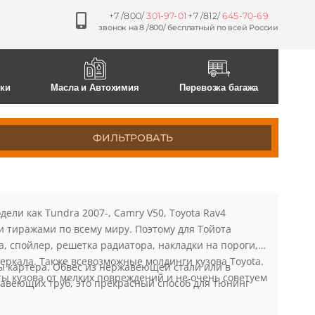
+7 /800/
301-97-01
+7 /812/
645-70-69
звонок на 8 /800/ бесплатный по всей России
0
0
ски
Масла и Автохимия
Перевозка багажа
ФИЛЬТРОВАТЬ
ели как Tundra 2007-, Camry V50, Toyota Rav4
ыми тиражами по всему миру. Поэтому для Тойота
, спойлер, решетка радиатора, накладки на пороги,
еркала. Также всевозможные молдинги кузова Toyota.