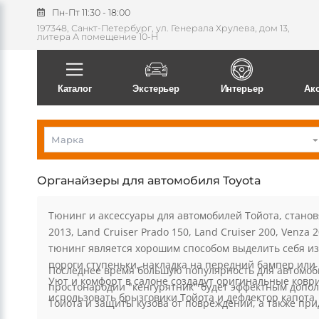
Пн-Пт 11:30 - 18:00
197348, Санкт-Петербург, ул. Генерала Хрулева, дом 13,
литера А помещение 10-Н
Поиск
Каталог
Экстерьер
Интерьер
Ак
Марка
Органайзеры для автомобиля Toyota
Тюнинг и аксессуары для автомобилей Тойота, станов
2013, Land Cruiser Prado 150, Land Cruiser 200, Venz
тюнинг является хорошим способом выделить себя из 
пороги ступеньки, накладка на передний бампер или 