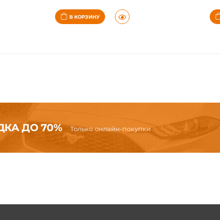
ДЛЯ АВТОМОБИЛЯ
ОРГАНАЙЗЕРЫ ДЛЯ АВТОМОБИЛЯ
Органайзер под центральную панель, для Toyota Supra 5 A90 (2019-2025)
 руб.
Цена: 13 000 руб.
30-60 дней
В КОРЗИНУ
КА ДО 70%
Только онлайн-покупки