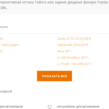
илей тойота набирают обвесы из стали и легкосплавные защит
ки тойота, панели отделки салона, дефлекторы окон. Для защи
нением вашего Toyota. Практика показывает, что обвес из нер
дания авто агрессивного, внедорожного вида.
тернативная оптика Тойота или задние диодные фонари Toyota 
 DRL.
Toyota
V55
Camry XV70 (2018-2023)
7-2020 дорест.
Highlander 2014-2019
10
Hilux 2011-
LC 200 Excalibur 2017-
LC Prado 150 2009-2017
ПОКАЗАТЬ ВСЕ
кидкой