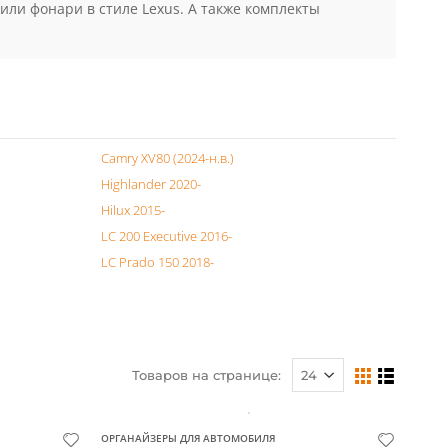
ы картера. Обвес из нержавеющей стали или в
ты кузова от мелких повреждений и не очень советуем
жавеющих труб, это прекрасный способ для тюнинг
или фонари в стиле Lexus. А также комплекты
Camry XV80 (2024-н.в.)
Highlander 2020-
Hilux 2015-
LC 200 Executive 2016-
LC Prado 150 2018-
Товаров на странице: