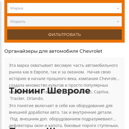
Марка
Модель
ФИЛЬТРОВАТЬ
Органайзеры для автомобиля Chevrolet
Эта марка охватывает весомую часть автомобильного
рынка как в Европе, так и за океаном. Начав свою
историю в начале прошлого века, компания Chevrolet
создала множество культов и просто популярных
Тюнинг Шевроле
моделей Tahoe, Trailblazer, Cruze, Lacetti, Captiva,
Tracker, Orlando.
Это понятие включает в себя как оборудование для
внешней доработки авто, так и внутренние детали.
Под внешним доп. оборудованием подразумевают
дефлекторы окон и капота, боковые пороги ступеньки,