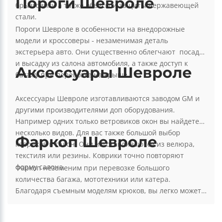
Пороги Шевроле
брызговики а также обвесы и защиты нержавеющей
стали.
Пороги Шевроле в особенности на внедорожные
модели и кроссоверы - незаменимая деталь
экстерьера авто. Они существенно облегчают посадку
и высадку из салона автомобиля, а также доступ к
Аксессуары Шевроле
багажу при перевозке на крыше.
Аксессуары Шевроле изготавливаются заводом GM и
другими производителями доп оборудования.
Например одних только ветровиков окон вы найдете
несколько видов. Для вас также большой выбор
Фаркоп Шевроле
ковриков в салон. Они изготавливаются из велюра,
текстиля или резины. Коврики точно повторяют
форму салона.
Фаркоп незаменим при перевозке большого
количества багажа, мототехники или катера.
Благодаря съемным моделям крюков, вы легко можете
спрятать ТСУ в тот момент когда оно не используется.