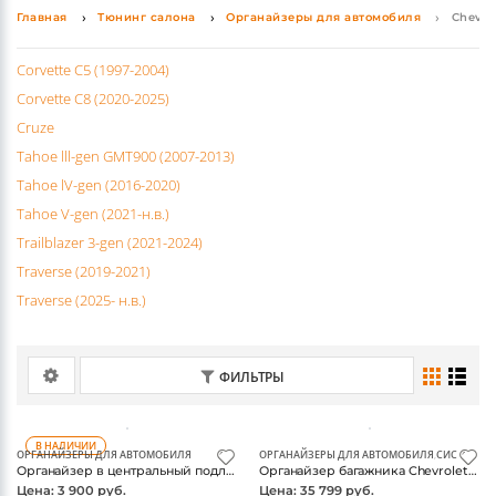
Главная
Тюнинг салона
Органайзеры для автомобиля
Chevro
Corvette C5 (1997-2004)
Corvette C8 (2020-2025)
Cruze
Tahoe lll-gen GMT900 (2007-2013)
Tahoe lV-gen (2016-2020)
Tahoe V-gen (2021-н.в.)
Trailblazer 3-gen (2021-2024)
Traverse (2019-2021)
Traverse (2025- н.в.)
ФИЛЬТРЫ
В НАЛИЧИИ
ОРГАНАЙЗЕРЫ ДЛЯ АВТОМОБИЛЯ
ОРГАНАЙЗЕРЫ ДЛЯ АВТОМОБИЛЯ
,
СИСТЕМЫ 
Органайзер в центральный подлокотник Chevrolet Tahoe 2021-
Органайзер багажника Chevrolet Traverse 3-gen, черный складной, chevrolet логотип
Цена: 3 900 руб.
Цена: 35 799 руб.