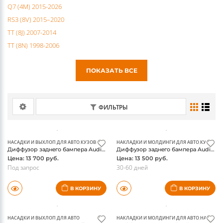
Q5 (8R) 2008-2016
Q7 (4M) 2015-2026
RS3 (8V) 2015–2020
TT (8J) 2007-2014
TT (8N) 1998-2006
ПОКАЗАТЬ ВСЕ
ФИЛЬТРЫ
НАСАДКИ И ВЫХЛОП ДЛЯ АВТО
,
КУЗОВНЫЕ ДЕТАЛИ И ОБВЕС
НАКЛАДКИ И МОЛДИНГИ ДЛЯ АВТО
,
КУЗОВНЫЕ
Диффузор заднего бампера Audi A3 (8V) 2012 под двойной глушитель
Диффузор заднего бампера Audi A3 (8V) 2012 под одинарный глушитель
Цена: 13 700 руб.
Цена: 13 500 руб.
Под запрос
30-60 дней
В КОРЗИНУ
В КОРЗИНУ