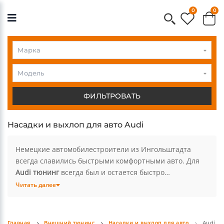
0
0
Audi
Audi
Модель
ФИЛЬТРОВАТЬ
Насадки и выхлоп для авто Audi
Немецкие автомобилестроители из Ингольштадта
всегда славились быстрыми комфортными авто. Для
Audi тюнинг
всегда был и остается быстро
развивающимся рынком с множеством предложений.
Читать далее
Оригинальные
аксессуары Ауди
выполнены из
высококачественных материалов и не создают