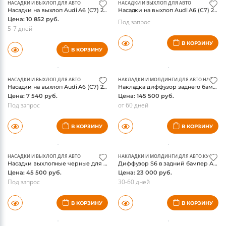
НАСАДКИ И ВЫХЛОП ДЛЯ АВТО
НАСАДКИ И ВЫХЛОП ДЛЯ АВТО
Насадки на выхлоп Audi A6 (C7) 2011-, 4-х цилиндровый двигатель 2,0 TFSI, хром, оригинал
Насадки на выхлоп Audi A6 (C7) 2011-, 4-х цилиндровый двигатель, кроме 2,0 TFSI , хром, оригинал
Цена: 10 852 руб.
Под запрос
5-7 дней
В КОРЗИНУ
В КОРЗИНУ
НАСАДКИ И ВЫХЛОП ДЛЯ АВТО
НАКЛАДКИ И МОЛДИНГИ ДЛЯ АВТО
,
НАСАДКИ
Насадки на выхлоп Audi A6 (C7) 2011-, 4-х цилиндровый двигатель, кроме 2,0 TFSI, черные, оригинал
Накладка диффузор заднего бампера Audi A6 (C7) 2011-, A6 avant (C7) 2012-, с насадками, ABT
Цена: 7 540 руб.
Цена: 145 500 руб.
Под запрос
от 60 дней
В КОРЗИНУ
В КОРЗИНУ
НАСАДКИ И ВЫХЛОП ДЛЯ АВТО
НАКЛАДКИ И МОЛДИНГИ ДЛЯ АВТО
,
КУЗОВНЫЕ
Насадки выхлопные черные для Audi RS7 2014-, рестайлинг, оригинал
Диффузор S6 в задний бампер Audi A6 C7 2011-, под штатный бампер
Цена: 45 500 руб.
Цена: 23 000 руб.
Под запрос
30-60 дней
В КОРЗИНУ
В КОРЗИНУ