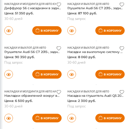
НАКЛАДКИ И МОЛДИНГИ ДЛЯ АВТО
,
КУЗОВНЫЕ ДЕТАЛИ И ОБВЕС
НАСАДКИ И ВЫХЛОП ДЛЯ АВТО
,
НАСАДКИ И ВЫХЛОП ДЛЯ А
Диффузор S6 с насадками в задний бампер Audi A6 (C7) 2011-, для а/м с пакетом S-Line, реплика
Глушители Audi S6 С7 2015-, задняя часть, черные насадки, оригинал
Цена: 51 350 руб.
Цена: 87 100 руб.
30-60 дней
Под запрос
В КОРЗИНУ
В КОРЗИНУ
НАСАДКИ И ВЫХЛОП ДЛЯ АВТО
НАСАДКИ И ВЫХЛОП ДЛЯ АВТО
Глушители Audi S6 С7 2015-, задняя часть, хром насадки, оригинал
Насадки на выхлопную систему Audi Q5 2008-2012, хром, нержавейка
Цена: 90 350 руб.
Цена: 8 060 руб.
Под запрос
30-60 дней
В КОРЗИНУ
В КОРЗИНУ
НАКЛАДКИ И МОЛДИНГИ ДЛЯ АВТО
,
НАСАДКИ И ВЫХЛОП ДЛЯ АВТО
НАСАДКИ И ВЫХЛОП ДЛЯ АВТО
Накладки обрамлений вокруг выхлопа Audi Q5 2013-2016, нержавейка
Насадка на глушитель Audi Q5 2008-2016, одинарная, нержавейка, Winbo
Цена: 6 500 руб.
Цена: 2 300 руб.
30-60 дней
Под запрос
В КОРЗИНУ
В КОРЗИНУ