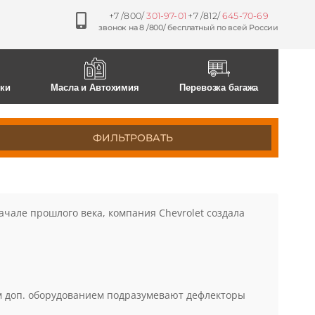
+7 /800/
301-97-01
+7 /812/
645-70-69
звонок на 8 /800/ бесплатный по всей России
0
0
ски
Масла и Автохимия
Перевозка багажа
ФИЛЬТРОВАТЬ
ачале прошлого века, компания Chevrolet создала