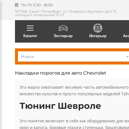
Пн-Пт 11:30 - 18:00
197348, Санкт-Петербург, ул. Генерала Хрулева, дом 13,
литера А помещение 10-Н
Поиск
Каталог
Экстерьер
Интерьер
Ак
Марка
Накладки порогов для авто Chevrolet
Эта марка охватывает весомую часть автомобильного 
множество культов и просто популярных моделей Tahoe, 
Тюнинг Шевроле