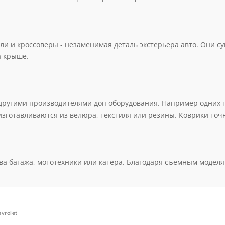
внешней доработки авто, так и внутренние детали. Под внешн
ки а также обвесы и защиты нержавеющей стали.
и и кроссоверы - незаменимая деталь экстерьера авто. Они су
а крыше.
ругими производителями доп оборудования. Например одних то
изготавливаются из велюра, текстиля или резины. Коврики точ
а багажа, мототехники или катера. Благодаря съемным моделям