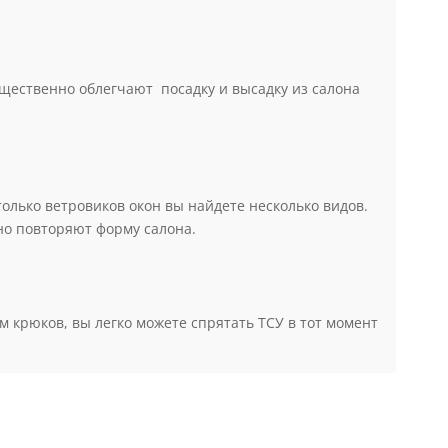
им доп. оборудованием подразумевают дефлекторы
щественно облегчают посадку и высадку из салона
лько ветровиков окон вы найдете несколько видов.
но повторяют форму салона.
 крюков, вы легко можете спрятать ТСУ в тот момент