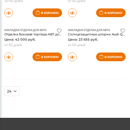
НАКЛАДКИ ОТДЕЛКА ДЛЯ АВТО
НАКЛАДКИ ОТДЕЛКА ДЛЯ АВТО
Накладка обрамления мультимедийной системы Audi Q5 2008-2015, нержавейка
Отделка торпедо ABT для Audi Q7 2015-, комплект 2шт, оригинал
Цена: 7 280 руб.
Цена: 69 500 руб.
30-60 дней
от 60 дней
В КОРЗИНУ
В КОРЗИНУ
НАКЛАДКИ ОТДЕЛКА ДЛЯ АВТО
НАКЛАДКИ ОТДЕЛКА ДЛЯ АВТО
Отделка боковая торпедо ABT для Audi Q7 2015-, комплект 2шт, оригинал
Солнцезащитные шторки Audi Q8, на боковые стекла багажника, оригинал
Цена: 42 000 руб.
Цена: 23 655 руб.
от 60 дней
от 60 дней
В КОРЗИНУ
В КОРЗИНУ
(current)
(current)
1
2