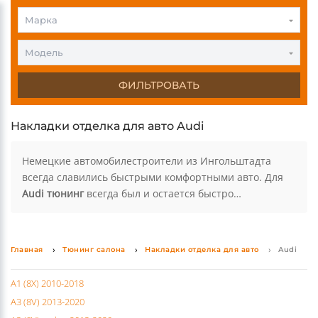
0
0
Марка
Модель
ФИЛЬТРОВАТЬ
Накладки отделка для авто Audi
Немецкие автомобилестроители из Ингольштадта
всегда славились быстрыми комфортными авто. Для
Audi тюнинг
всегда был и остается быстро
развивающимся рынком с множеством предложений.
Читать далее
Оригинальные
аксессуары Ауди
выполнены из
высококачественных материалов и не создают
сложностей в установке деталей на авто. Любой
Главная
Тюнинг салона
Накладки отделка для авто
Audi