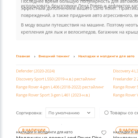
Ровер. Комфорт в салоне создадут оригинальные ковр
Последнее время большую популярность для автомоби
использовать брызговики Ленд Ровер и дефлектор кап
эффектным дополнением вашего Land Rover. Практика
повреждений, а также придания авто агрессивного, в
В моду вошли путешествия на машине. Поэтому неот
крепления для лыж и велосипедов, багажник на крышу
Главная
Внешний тюнинг
Накладки и молдинги для авто
Defender (2020-2024)
Discovery 4 L
Discovery Sport L550 (2019-н.в.) рестайлинг
Freelander 2
Range Rover 4-gen L406 (2018-2022) рестайлинг
Range Rover 5
Range Rover Sport 3-gen L461 (2023-н.в.)
Range Rover V
Товары со с
Сортировка:
В НАЛИЧИИ
В НАЛИЧ