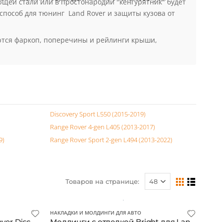
ова от мелких повреждений и не очень советуем
щей стали или в простонародии "кенгурятник" будет
способ для тюнинг Land Rover и защиты кузова от
ются фаркоп, поперечины и рейлинги крыши,
Discovery Sport L550 (2015-2019)
Range Rover 4-gen L405 (2013-2017)
9)
Range Rover Sport 2-gen L494 (2013-2022)
Товаров на странице: