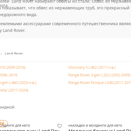
ики, панели отделки салона, дефлекторы окон. Для защиты куз
лей Land Rover набирают обвесы из стали. Обвес из нержавею
ота.
 показывает, что обвес из нержавеющих труб, это прекрасный 
недорожного вида.
ъемлемыми аксессуарами современного путешественника явля
 Land Rover.
Land Rover
319 (2009-2016)
Discovery 5 L462 (2017-н.в.)
 2006–2016
Range Rover 3-gen L322 (2002-2009)
-gen L460 (2023-н.в.)
Range Rover Evoque L538 (2011-201
elar (2017-2024)
кидкой
ИИ