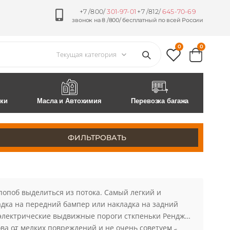
+7 /800/
301-97-01
+7 /812/
645-70-69
звонок на 8 /800/ бесплатный по всей России
0
0
ски
Масла и Автохимия
Перевозка багажа
ФИЛЬТРОВАТЬ
попоб выделиться из потока. Самый легкий и
ладка на передний бампер или накладка на задний
 электрические выдвижные пороги сткпеньки Рендж