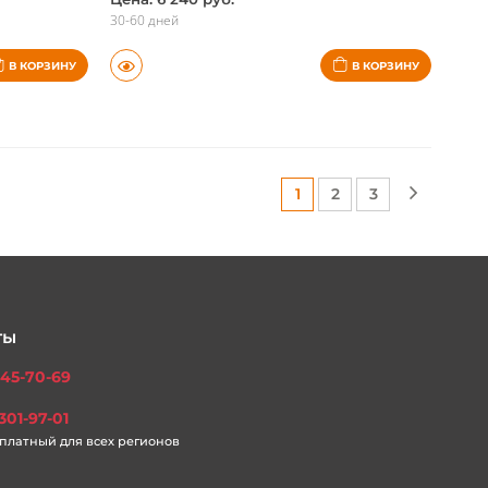
Цена: 6 240 руб.
30-60 дней
В КОРЗИНУ
В КОРЗИНУ
(current)
(current)
(current)
1
2
3
ты
45-70-69
301-97-01
платный для всех регионов