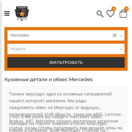
0
0
Mercedes
Merc
Модель
ФИЛЬТРОВАТЬ
Кузовные детали и обвес Mercedes
Тюнинг мерседес одно из основных направлений
нашего интернет магазина. Мы рады
предложить обвес на Мерседес от ведущих
производителей этой области, таких как AMG, Lorinser,
У нас в магазине вы найдете mercedes обвес,
Brabus, ART. Mercedes тюнинг достаточно затратная
накладки на пороги, коврики в салон Мерседес,
статья, но мы готовы предложить вам лучшие цены на
коврик в багажник, хром накладки, спойлер на