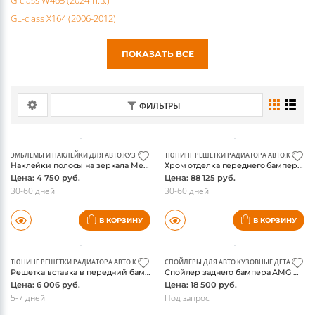
GL-class X164 (2006-2012)
ПОКАЗАТЬ ВСЕ
ФИЛЬТРЫ
ЭМБЛЕМЫ И НАКЛЕЙКИ ДЛЯ АВТО
,
КУЗОВНЫЕ ДЕТАЛИ И ОБВЕС
ТЮНИНГ РЕШЕТКИ РАДИАТОРА АВТО
,
КУЗОВНЫ
Наклейки полосы на зеркала Mercedes GLA X156, A-class W176, красные, оригинал
Хром отделка переднего бампера + хром решетки переднего бампера S65 AMG Мерседес W222
Цена: 4 750 руб.
Цена: 88 125 руб.
30-60 дней
30-60 дней
В КОРЗИНУ
В КОРЗИНУ
ТЮНИНГ РЕШЕТКИ РАДИАТОРА АВТО
,
КУЗОВНЫЕ ДЕТАЛИ И ОБВЕС
СПОЙЛЕРЫ ДЛЯ АВТО
,
КУЗОВНЫЕ ДЕТАЛИ И О
Решетка вставка в передний бампер Мерседес GLK X204 2014, рестайлинг, нержавейка
Спойлер заднего бампера AMG Mercedes W166 ML-class
Цена: 6 006 руб.
Цена: 18 500 руб.
5-7 дней
Под запрос