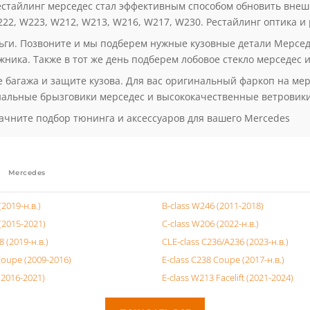
и на пороги, коврики в салон Мерседес, коврик в багажник, хр
ь набирают накладка на передний бампер Мерседес и накладка
товать хром молдинги кузова и хром молдинги окон.
стайлинг мерседес стал эффективным способом обновить внешн
22, W223, W212, W213, W216, W217, W230. Рестайлинг оптика и
ньги. Позвоните и мы подберем нужные кузовные детали Мерсе
ника. Также в тот же день подберем лобовое стекло мерседес и
 багажа и защите кузова. Для вас оригинальный фаркоп на мер
нальные брызговики мерседес и высококачественные ветровики
ачните подбор тюнинга и аксессуаров для вашего Mercedes
Mercedes
(2019-н.в.)
B-class W246 (2011-2018)
(2015-2021)
C-class W206 (2022-н.в.)
8 (2019-н.в.)
CLE-class C236/A236 (2023-н.в.)
Coupe (2009-2016)
E-class C238 Coupe (2017-н.в.)