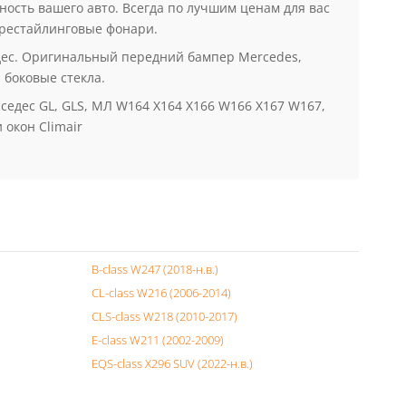
ом накладки, спойлер на багажник mercedes, тюнинг
 диффузор на задний бампер Mercedes под двойной
ость вашего авто. Всегда по лучшим ценам для вас
 рестайлинговые фонари.
дес. Оригинальный передний бампер Mercedes,
 боковые стекла.
седес GL, GLS, МЛ W164 X164 X166 W166 X167 W167,
 окон Climair
B-class W247 (2018-н.в.)
CL-class W216 (2006-2014)
CLS-class W218 (2010-2017)
E-class W211 (2002-2009)