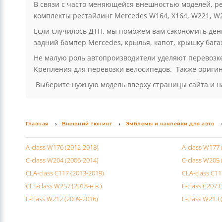
У нас в магазине вы найдете mercedes обвес, накладк
глушители и насадки AMG. Все большую популярност
выхлоп. Для любителей легкого тюнинга можно посове
В связи с часто меняющейся внешностью моделей, ре
комплекты рестайлинг Mercedes W164, X164, W221, W2
Если случилось ДТП, мы поможем вам сэкономить де
задний бампер Mercedes, крылья, капот, крышку багаж
Не малую роль автопроизводители уделяют перевозке
Крепления для перевозки велосипедов. Также ориги
Выберите нужную модель вверху страницы сайта и н
Главная
Внешний тюнинг
Эмблемы и наклейки для авто
A-class W176 (2012-2018)
A-class W177 
C-class W204 (2006-2014)
C-class W205 
CLA-class C117 (2013-2019)
CLA-class C11
CLS-class W257 (2018-н.в.)
E-class C207 