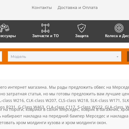
Контакты
Доставка и Оплата
сессуары
Запчасти и ТО
Защита
Колеса и Ди
Модель
го интернет магазина. Мы рады предложить обвес на Мерседес
чно затратная статья, но мы готовы предложить вам лучшие цен
L-class W216, CLK-class W207, CLS-class W218, SLK-class W171, SLK
ass R231, G-Class W463, CLA-class C117, S-class W222, GLA-class, 