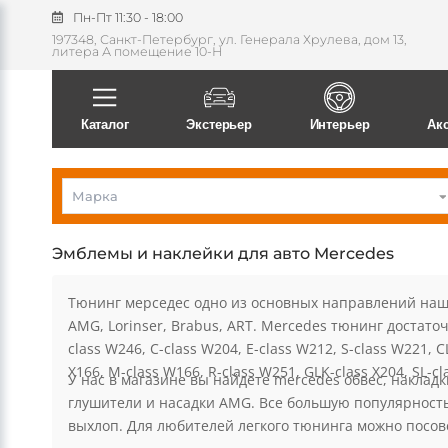
Пн-Пт 11:30 - 18:00
197348, Санкт-Петербург, ул. Генерала Хрулева, дом 13,
литера А помещение 10-Н
Поиск
Каталог
Экстерьер
Интерьер
Ак
Марка
Эмблемы и наклейки для авто Mercedes
Тюнинг мерседес одно из основных направлений наше
AMG, Lorinser, Brabus, ART. Mercedes тюнинг достато
class W246, C-class W204, E-class W212, S-class W221, C
X166, M-class W166, R-class W251, GLK-class X204, SL-cl