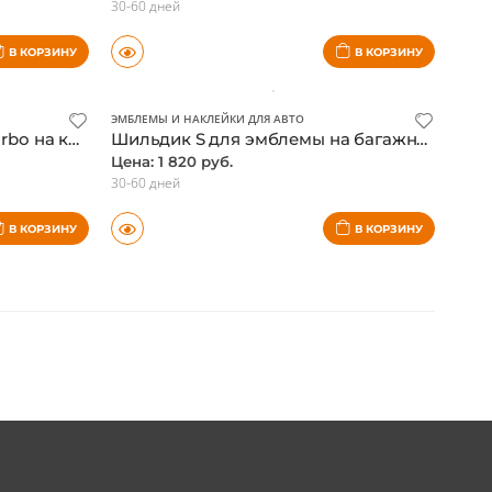
ЭМБЛЕМЫ И НАКЛЕЙКИ ДЛЯ АВТО
Шильдик GLE350 Mercedes, черный матовый
Шильдик GLE500 Mercedes, черный матовый
Цена: 2 470 руб.
30-60 дней
В КОРЗИНУ
В КОРЗИНУ
ЭМБЛЕМЫ И НАКЛЕЙКИ ДЛЯ АВТО
Шильдик Mercedes V12 BiTurbo на крыло, черный матовый
Шильдик S для эмблемы на багажник Mercedes, черный фон
Цена: 1 820 руб.
30-60 дней
В КОРЗИНУ
В КОРЗИНУ
(current)
(current)
(current)
1
2
3