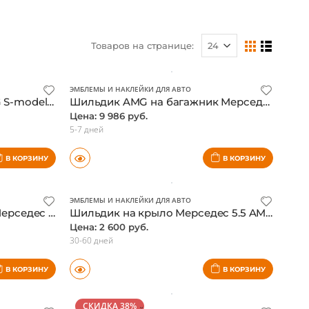
EQS-class X296 SUV (2022-н.в.)
Товаров на странице:
ЭМБЛЕМЫ И НАКЛЕЙКИ ДЛЯ АВТО
Шильдик на багажник AMG S-modell оригинал Мерседес
Шильдик AMG на багажник Мерседес
Цена: 9 986 руб.
5-7 дней
В КОРЗИНУ
В КОРЗИНУ
ЭМБЛЕМЫ И НАКЛЕЙКИ ДЛЯ АВТО
Эмблема Brabus на капот Мерседес W222 S-class, оригинал
Шильдик на крыло Мерседес 5.5 AMG
Цена: 2 600 руб.
30-60 дней