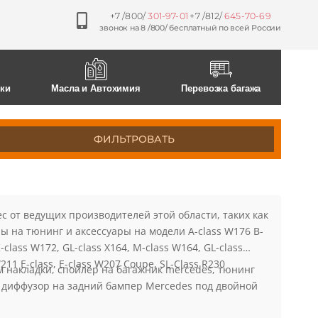
+7 /800/
301-97-01
+7 /812/
645-70-69
звонок на 8 /800/ бесплатный по всей России
0
0
ски
Масла и Автохимия
Перевозка багажа
ФИЛЬТРОВАТЬ
 от ведущих производителей этой области, таких как
ы на тюнинг и аксессуары на модели A-class W176 B-
-class W172, GL-class X164, M-class W164, GL-class
W211 E-class, E-class W207 Coupe, SL-Class R230