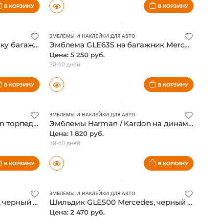
Шильдик CLS 63 для Mercedes W218 CLS-class, нового образца, оригинал
Наклейки на борта Mercedes GLA X156, серые, оригинал
Цена: 28 239 руб.
5-7 дней
В КОРЗИНУ
В КОРЗИНУ
ЭМБЛЕМЫ И НАКЛЕЙКИ ДЛЯ АВТО
Эмблема Maybach на крышку багажника Mercedes W222, W463, W296 оригинал
Эмблема GLE63S на багажник Mercedes ML,GLE-class W166, GLE Coupe C292, оригинал
Цена: 5 250 руб.
30-60 дней
В КОРЗИНУ
В КОРЗИНУ
ЭМБЛЕМЫ И НАКЛЕЙКИ ДЛЯ АВТО
Шильдик на AMG 507 edition торпеду Mercedes W204 C-class, оригинал
Эмблемы Harman / Kardon на динамики дверей Mercedes, комплект
Цена: 1 820 руб.
30-60 дней
В КОРЗИНУ
В КОРЗИНУ