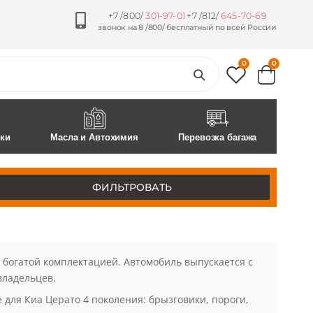
+7 /800/
301-97-01
+7 /812/
645-70-69
звонок на 8 /800/ бесплатный по всей России
0
0
ски
Масла и Автохимия
Перевозка багажа
ФИЛЬТРОВАТЬ
и богатой комплектацией. Автомобиль выпускается с
владельцев.