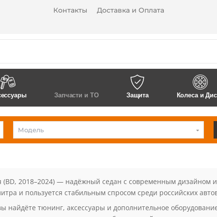
Контакты
Доставка и Оплата
сессуары
Запчасти и ТО
Защита
Колеса и Ди
Cerato 4 (2019-н.в.)
KIA
Cerato
4
(2019-
н.в.)
ия (BD, 2018–2024) — надёжный седан с современным дизайном 
 литра и пользуется стабильным спросом среди российских авто