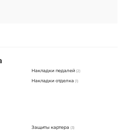
е для Киа Церато 4 поколения: брызговики, пороги,
а
Накладки педалей
(2)
Накладки отделка
(1)