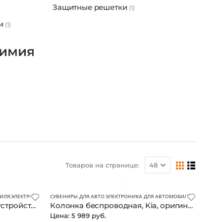
Защиты картера
(3)
Защитные решетки
(1)
ки
(1)
химия
Товаров на странице:
ИЛЯ
,
ЭЛЕКТРОНИКА ДЛЯ АВТОМОБИЛЯ
СУВЕНИРЫ ДЛЯ АВТО
,
ЭЛЕКТРОНИКА ДЛЯ АВТОМОБИЛЯ
Автомобильное зарядное устройство, Kia, оригинал
Колонка беспроводная, Kia, оригинал