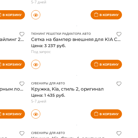
Цена: 5 989 руб.
5-7 дней
В КОРЗИНУ
В КОРЗИНУ
ТЮНИНГ РЕШЕТКИ РАДИАТОРА АВТО
ТСУ на KIA Cerato (BD), рестайлинг 2021- (без электрики) / Киа Серато
Сетка на бампер внешняя для KIA Cerato 2018-2020, черн., 15 мм / Киа Серато
Цена: 3 237 руб.
Под запрос
В КОРЗИНУ
В КОРЗИНУ
СУВЕНИРЫ ДЛЯ АВТО
Бейсболка, Kia, черная с черным логотипом, оригинал
Кружка, Kia, стиль 2, оригинал
Цена: 1 435 руб.
5-7 дней
В КОРЗИНУ
В КОРЗИНУ