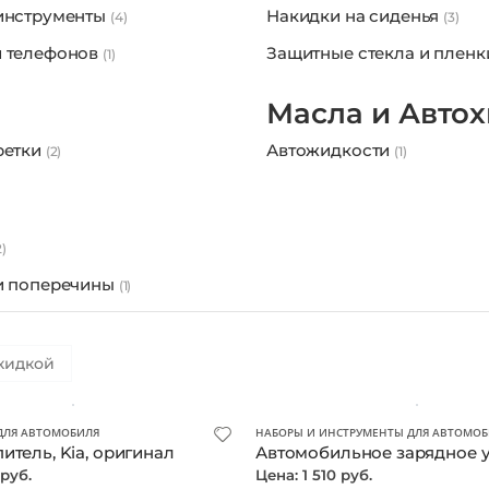
 рамки
Локера и подкрылки
(11)
(12)
инструменты
Накидки на сиденья
(4)
(3)
 телефонов
Защитные стекла и плен
(1)
Масла и Авто
ретки
Автожидкости
(2)
(1)
2)
и поперечины
(1)
кидкой
ДЛЯ АВТОМОБИЛЯ
НАБОРЫ И ИНСТРУМЕНТЫ ДЛЯ АВТОМОБ
итель, Kia, оригинал