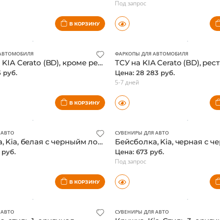
 руб.
Цена: 1 510 руб.
Под запрос
В КОРЗИНУ
ИЛЯ
 АВТОМОБИЛЯ
ФАРКОПЫ ДЛЯ АВТОМОБИЛЯ
ТСУ на а/м KIA Cerato (BD), кроме рестайлинга. SD 2018-2021 / Киа Серато
5 руб.
Цена: 28 283 руб.
5-7 дней
В КОРЗИНУ
 АВТО
СУВЕНИРЫ ДЛЯ АВТО
Бейсболка, Kia, белая с черныйм логотипом, оригинал
 руб.
Цена: 673 руб.
Под запрос
В КОРЗИНУ