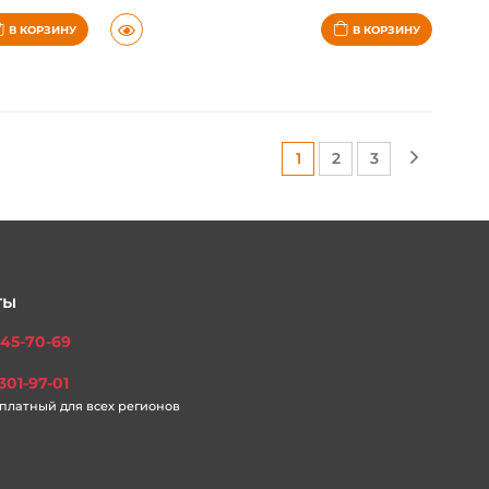
Под запрос
В КОРЗИНУ
В КОРЗИНУ
(current)
(current)
(current)
1
2
3
ты
45-70-69
301-97-01
платный для всех регионов