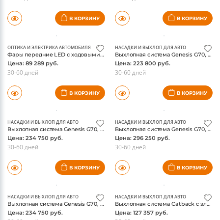
Фары передние LED с ходовыми огнями для Hyundai Genesis Coupe (2009-2012), комплект, FT Carlight
Фары передние LED с ходовыми огнями для Hyundai Genesis Coupe (2009-2013), комплект, FT Carlight
Цена: 74 299 руб.
Цена: 91 564 руб.
30-60 дней
30-60 дней
В КОРЗИНУ
В КОРЗИНУ
ОПТИКА И ЭЛЕКТРИКА АВТОМОБИЛЯ
НАСАДКИ И ВЫХЛОП ДЛЯ АВТО
Фары передние LED с ходовыми огнями для Hyundai Genesis Coupe (2009-2012), комплект, FT Carlight
Выхлопная система Genesis G70, EVC Sports Variable Ver., 2.0T-GDi, JUN B.L
Цена: 89 289 руб.
Цена: 223 800 руб.
30-60 дней
30-60 дней
В КОРЗИНУ
В КОРЗИНУ
НАСАДКИ И ВЫХЛОП ДЛЯ АВТО
НАСАДКИ И ВЫХЛОП ДЛЯ АВТО
Выхлопная система Genesis G70, Racing Ver., 2.0T-GDi, JUN B.L
Выхлопная система Genesis G70, E.V.C performance, 2.0T-GDi, JUN B.L
Цена: 234 750 руб.
Цена: 296 250 руб.
30-60 дней
30-60 дней
В КОРЗИНУ
В КОРЗИНУ
НАСАДКИ И ВЫХЛОП ДЛЯ АВТО
НАСАДКИ И ВЫХЛОП ДЛЯ АВТО