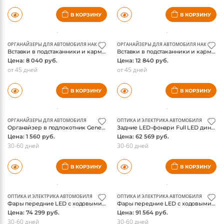
Цена: 30 082 руб.
Цена: 10 725 руб.
7-10 дней
Под запрос
В КОРЗИНУ
В КОРЗИНУ
ОРГАНАЙЗЕРЫ ДЛЯ АВТОМОБИЛЯ
,
НАКЛАДКИ ОТДЕЛКА ДЛЯ АВТО
ОРГАНАЙЗЕРЫ ДЛЯ АВТОМОБИЛЯ
,
НАКЛАДКИ 
Вставки в подстаканники и карман центральной консоли Genesis G70, алюминий
Вставки в подстаканники и карман центральной консоли Genesis G70, с подсветкой
Цена: 8 040 руб.
Цена: 12 840 руб.
от 45 дней
от 45 дней
В КОРЗИНУ
В КОРЗИНУ
ОРГАНАЙЗЕРЫ ДЛЯ АВТОМОБИЛЯ
ОПТИКА И ЭЛЕКТРИКА АВТОМОБИЛЯ
Органайзер в подлокотник Genesis GV80 2021-
Задние LED-фонари Full LED динамический поворотник для Hyundai Genesis Coupe (2009-2013), комплект, комплект, FT Carlight Carlight
Цена: 1 560 руб.
Цена: 62 569 руб.
30-60 дней
30-60 дней
В КОРЗИНУ
В КОРЗИНУ
ОПТИКА И ЭЛЕКТРИКА АВТОМОБИЛЯ
ОПТИКА И ЭЛЕКТРИКА АВТОМОБИЛЯ