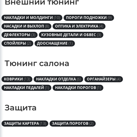
Внешний тюнинг
НАКЛАДКИ И МОЛДИНГИ
(10)
ПОРОГИ ПОДНОЖКИ
(9)
НАСАДКИ И ВЫХЛОП
(8)
ОПТИКА И ЭЛЕКТРИКА
(4)
ДЕФЛЕКТОРЫ
(3)
КУЗОВНЫЕ ДЕТАЛИ И ОБВЕС
(3)
СПОЙЛЕРЫ
(2)
ДООСНАЩЕНИЕ
(1)
Тюнинг салона
КОВРИКИ
(13)
НАКЛАДКИ ОТДЕЛКА
(6)
ОРГАНАЙЗЕРЫ
(4)
НАКЛАДКИ ПЕДАЛЕЙ
(1)
НАКЛАДКИ ПОРОГОВ
(1)
Защита
ЗАЩИТЫ КАРТЕРА
(13)
ЗАЩИТА ПОРОГОВ
(2)