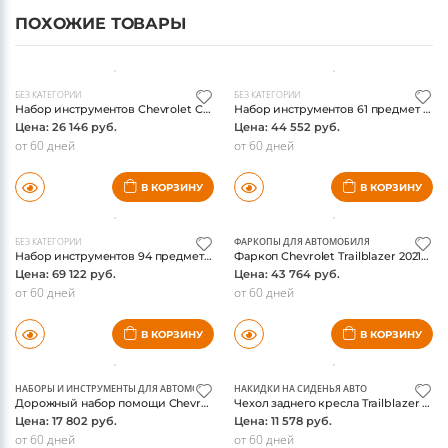
ПОХОЖИЕ ТОВАРЫ
БЕЗ КАТЕГОРИИ
БЕЗ КАТЕГОРИИ
Набор инструментов Chevrolet Camaro из 46 предметов в жестком футляре от SONIC™ Tools, комплект, оригинал
Набор инструментов 61 предмет SONIC™ Tools
Цена: 26 146 руб.
Цена: 44 552 руб.
от 60 дней
от 60 дней
В КОРЗИНУ
В КОРЗИНУ
БЕЗ КАТЕГОРИИ
ФАРКОПЫ ДЛЯ АВТОМОБИЛЯ
Набор инструментов 94 предметов в жестком футляре от SONIC™ Tools, комплект, оригинал
Фаркоп Chevrolet Trailblazer 2021-, оригинал
Цена: 69 122 руб.
Цена: 43 764 руб.
от 60 дней
от 60 дней
В КОРЗИНУ
В КОРЗИНУ
НАБОРЫ И ИНСТРУМЕНТЫ ДЛЯ АВТОМОБИЛЯ
НАКИДКИ НА СИДЕНЬЯ АВТО
Дорожный набор помощи Chevrolet, черный чехол с молнией chevrolet логотип
Чехол заднего кресла Trailblazer 2021-, коричневый, оригинал
Цена: 17 802 руб.
Цена: 11 578 руб.