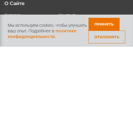
О Сайте
Каталог
Контакты
ПРИНЯТЬ
Мы используем cookies, чтобы улучшить
ваш опыт. Подробнее в
политике
Доставка и Оплата
Статьи
конфиденциальности
.
ОТКЛОНИТЬ
Контакты
+7 /812/
645-70-69
+7 /800/
301-97-01
звонок бесплатный для всех регионов России
©2026 Интернет магазин тюнинга Старз Партс