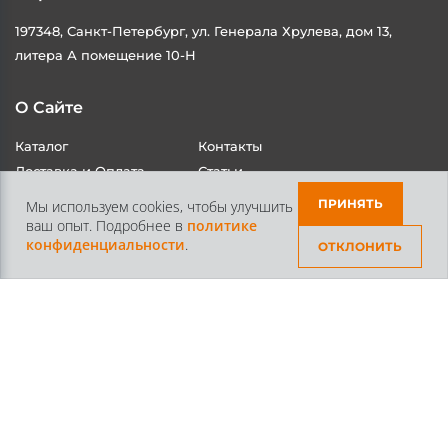
197348, Санкт-Петербург, ул. Генерала Хрулева, дом 13,
литера А помещение 10-Н
О Сайте
Каталог
Контакты
ПРИНЯТЬ
Мы используем cookies, чтобы улучшить
Доставка и Оплата
Статьи
ваш опыт. Подробнее в
политике
конфиденциальности
.
ОТКЛОНИТЬ
Контакты
+7 /812/
645-70-69
+7 /800/
301-97-01
звонок бесплатный для всех регионов России