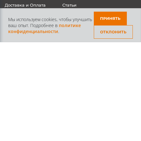
ПРИНЯТЬ
Мы используем cookies, чтобы улучшить
ваш опыт. Подробнее в
политике
конфиденциальности
.
ОТКЛОНИТЬ
Контакты
+7 /812/
645-70-69
+7 /800/
301-97-01
звонок бесплатный для всех регионов России
©2026 Интернет магазин тюнинга Старз Партс
Политика конфиденциальности
Пользовательское
соглашение
Вся представленная на сайте информация, касающаяся
технических характеристик, наличия на складе, стоимости