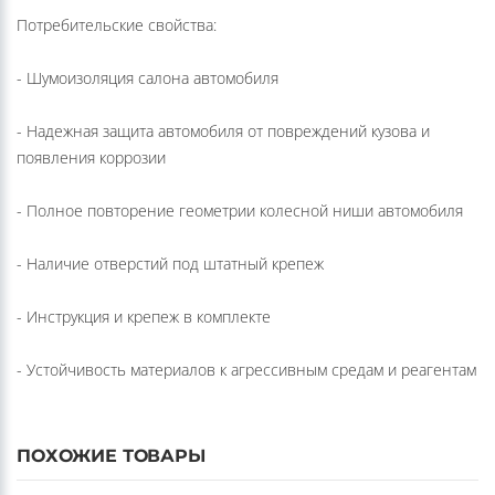
- Шумоизоляция салона автомобиля
- Надежная защита автомобиля от повреждений кузова и
появления коррозии
- Полное повторение геометрии колесной ниши автомобиля
- Наличие отверстий под штатный крепеж
- Инструкция и крепеж в комплекте
- Устойчивость материалов к агрессивным средам и реагентам
ПОХОЖИЕ ТОВАРЫ
СИСТЕМЫ КРЕПЛЕНИЙ ДЛЯ АВТОМОБИЛЯ
СИСТЕМЫ КРЕПЛЕНИЙ ДЛЯ АВТОМОБИЛЯ
Крепление для 6-ти пар лыж или 4-х сноубордов Toyota, оригинал
Крепление для 4-х пар лыж или 2-х сноубордов, Toyota, оригинал