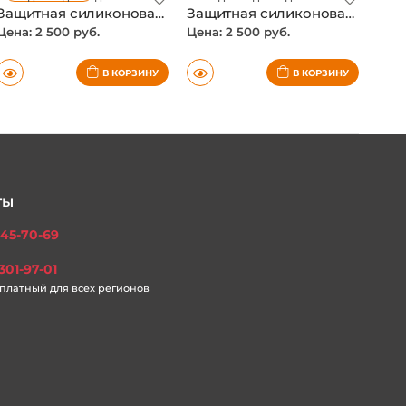
Защитная силиконовая накладка на центральную консоль VW Teramont Pro 2025-, цвет черный
Защитная силиконовая накладка на центральную консоль VW Teramont Pro 2025-, цвет серый
Цена: 2 500 руб.
Цена: 2 500 руб.
В КОРЗИНУ
В КОРЗИНУ
ты
45-70-69
301-97-01
платный для всех регионов