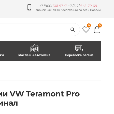
+7 /800/
301-97-01
+7 /812/
645-70-69
звонок на 8 /800/ бесплатный по всей России
0
0
ски
Масла и Автохимия
Перевозка багажа
ми VW Teramont Pro
гинал