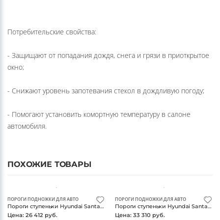
Потребительские свойства:
- Защищают от попадания дождя, снега и грязи в приоткрытое
окно;
- Снижают уровень запотевания стекол в дождливую погоду;
- Помогают установить комортную температуру в салоне
автомобиля.
ПОХОЖИЕ ТОВАРЫ
ПОРОГИ ПОДНОЖКИ ДЛЯ АВТО
ПОРОГИ ПОДНОЖКИ ДЛЯ АВТО
Пороги ступеньки Hyundai Santa Fe 2013-2018 , алюминий, Silver, Rival
Пороги ступеньки Hyundai Santa Fe 2013-2018 , алюминий, Bmw-Style, Rival
Цена: 26 412 руб.
Цена: 33 310 руб.
5-7 дней
5-7 дней