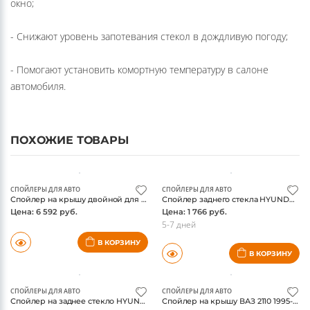
- Снижают уровень запотевания стекол в дождливую погоду;
- Помогают установить комортную температуру в салоне
автомобиля.
ПОХОЖИЕ ТОВАРЫ
СПОЙЛЕРЫ ДЛЯ АВТО
СПОЙЛЕРЫ ДЛЯ АВТО
Спойлер на крышу двойной для CITROEN C4 3D 2004-2010, не окрашен. / Ситроен С4
Спойлер заднего стекла HYUNDAI SOLARIS 2011- седан / Хендай Солярис
Цена: 6 592 руб.
Цена: 1 766 руб.
5-7 дней
В КОРЗИНУ
В КОРЗИНУ
СПОЙЛЕРЫ ДЛЯ АВТО
СПОЙЛЕРЫ ДЛЯ АВТО
Спойлер на заднее стекло HYUNDAI Accent 1999-2012, седан / Хендай Акцент
Спойлер на крышу ВАЗ 2110 1995-2007 / Лада
Цена: 1 407 руб.
Цена: 1 920 руб.