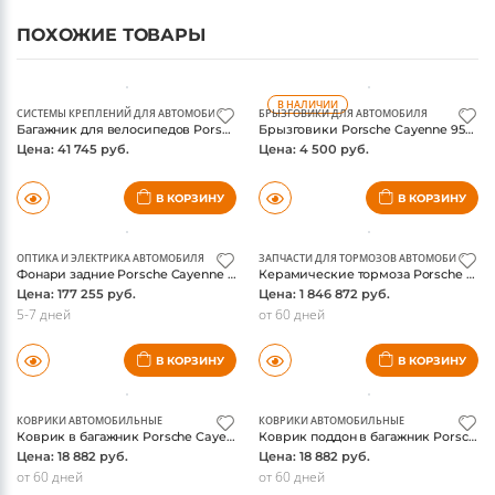
ПОХОЖИЕ ТОВАРЫ
В НАЛИЧИИ
СИСТЕМЫ КРЕПЛЕНИЙ ДЛЯ АВТОМОБИЛЯ
БРЫЗГОВИКИ ДЛЯ АВТОМОБИЛЯ
Багажник для велосипедов Porsche Cayenne 958 на фаркоп
Брызговики Porsche Cayenne 958 2011-2017
Цена: 41 745 руб.
Цена: 4 500 руб.
В КОРЗИНУ
В КОРЗИНУ
ОПТИКА И ЭЛЕКТРИКА АВТОМОБИЛЯ
ЗАПЧАСТИ ДЛЯ ТОРМОЗОВ АВТОМОБИЛЯ
Фонари задние Porsche Cayenne 958 2011-2014, тонированные, оригинал
Керамические тормоза Porsche Cayenne 958
Цена: 177 255 руб.
Цена: 1 846 872 руб.
5-7 дней
от 60 дней
В КОРЗИНУ
В КОРЗИНУ
КОВРИКИ АВТОМОБИЛЬНЫЕ
КОВРИКИ АВТОМОБИЛЬНЫЕ
Коврик в багажник Porsche Cayenne 958 для а/м с 2-х зонным климатом
Коврик поддон в багажник Porsche Cayenne 958 для а/м с 4-х зонным климатом
Цена: 18 882 руб.
Цена: 18 882 руб.