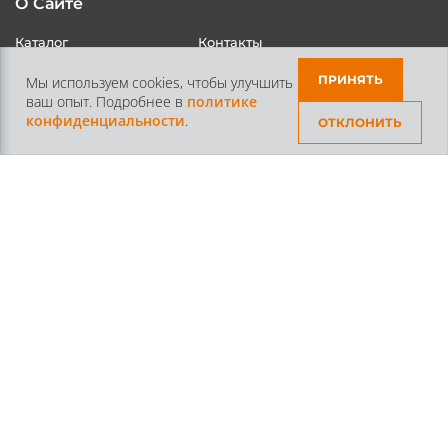
О Сайте
Каталог
Контакты
ПРИНЯТЬ
Мы используем cookies, чтобы улучшить
Доставка и Оплата
Статьи
ваш опыт. Подробнее в
политике
конфиденциальности
.
ОТКЛОНИТЬ
Контакты
+7 /812/
645-70-69
+7 /800/
301-97-01
звонок бесплатный для всех регионов России
©2026 Интернет магазин тюнинга Старз Партс