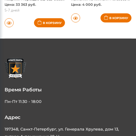
КОВРИКИ АВТОМОБИЛЬНЫЕ
АКСЕССУАРЫ ДЛЯ КОЛЕС
Коврики Мерседес GL, GLS-class X166 / ML,GLE-class W166, GLE Coupe C292, велюр,черные, оригинал
Колпачки на ниппеля Mercedes AMG, оригинал
Цена: 33 363 руб.
Цена: 4 000 руб.
5-7 дней
В КОРЗИНУ
В КОРЗИНУ
Время Работы
Пн-Пт 11:30 - 18:00
Адрес
197348, Санкт-Петербург, ул. Генерала Хрулева, дом 13,