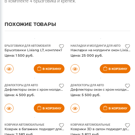
В комплекте 4 брызговика и крепеж.
ПОХОЖИЕ ТОВАРЫ
БРЫЗГОВИКИ ДЛЯ АВТОМОБИЛЯ
НАКЛАДКИ И МОЛДИНГИ ДЛЯ АВТО
Брызговики Lixiang L7, комплект
Накладки на молдинги окон Lixiang L7, L8, L9, черный глянец, комплект
Цена: 1 500 руб.
Цена: 25 000 руб.
В КОРЗИНУ
В КОРЗИНУ
ДЕФЛЕКТОРЫ ДЛЯ АВТО
ДЕФЛЕКТОРЫ ДЛЯ АВТО
Дефлекторы окон с хром молдингом Lixiang L7, комплект 4 части
Дефлекторы окон с хром молдингом Lixiang L7, комплект 6 частей
Цена: 4 500 руб.
Цена: 5 500 руб.
В КОРЗИНУ
В КОРЗИНУ
КОВРИКИ АВТОМОБИЛЬНЫЕ
КОВРИКИ АВТОМОБИЛЬНЫЕ
Коврик в багажник подходят для LiXiang L7 2023 - Внедорожник 5 дв. 1шт. (полиуретан)
Коврики 3D в салон подходят для LiXiang L7 2023 - 4шт. (полиуретан)
Цена: 2 583 руб.
Цена: 5 822 руб.