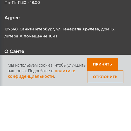
Адрес
197348, Санкт-Петербург, ул. Генерала Хрулева, дом 13,
литера А помещение 10-Н
О Сайте
Каталог
Контакты
ПРИНЯТЬ
Мы используем cookies, чтобы улучшить
ваш опыт. Подробнее в
политике
Доставка и Оплата
Статьи
конфиденциальности
.
ОТКЛОНИТЬ
Контакты
+7 /812/
645-70-69
+7 /800/
301-97-01
звонок бесплатный для всех регионов России