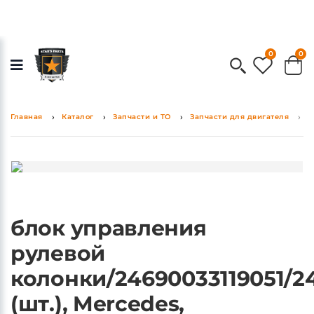
0
0
Главная
Каталог
Запчасти и ТО
Запчасти для двигателя
б
блок управления
рулевой
колонки/24690033119051/2
(шт.), Mercedes,
оригинал