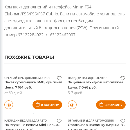
Комплект дополнений интерфейса Мини F54
Clubman/F55/F56/F57 Cabrio. Если на автомобиле установлены
светодиодные головные фары, то необходим
дополнительный блок дооснащения (ZSW). Оригинальный
номер 63122284922 / 63122462907
ПОХОЖИЕ ТОВАРЫ
ОРГАНАЙЗЕРЫ ДЛЯ АВТОМОБИЛЯ
НАКИДКИ НА СИДЕНЬЯ АВТО
Пакет курильщика БМВ, оригинал
Защитный откидной мат багажника для автомобилей BMW/Mini, оригинал
Цена: 7 164 руб.
Цена: 7 046 руб.
от 60 дней
5-7 дней
В КОРЗИНУ
В КОРЗИНУ
НАКЛАДКИ ПЕДАЛЕЙ ДЛЯ АВТО
ОРГАНАЙЗЕРЫ ДЛЯ АВТОМОБИЛЯ
Накладки на педали Mini, нержавеющая сталь, МКПП, оригинал
Органайзер на спинку сиденья BMW/MINI, черный, оригинал
Цена: 13 650 руб.
Цена: 10 308 руб.