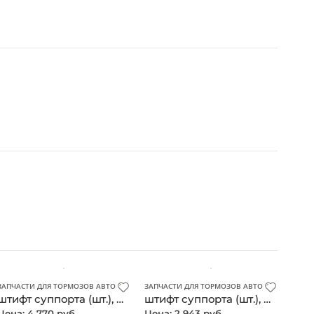
ЗАПЧАСТИ ДЛЯ ТОРМОЗОВ АВТОМОБИЛЯ
ЗАПЧАСТИ ДЛЯ ТОРМОЗОВ АВТОМОБИЛЯ
штифт суппорта (шт.), Mercedes, оригинал
штифт суппорта (шт.), Mercedes, оригинал
Цена: 4 770 руб.
Цена: 2 943 руб.