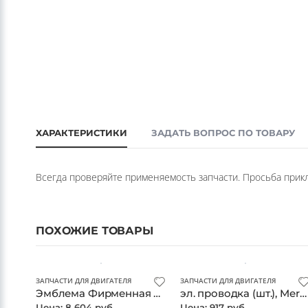
ХАРАКТЕРИСТИКИ
ЗАДАТЬ ВОПРОС ПО ТОВАРУ
Всегда проверяйте применяемость запчасти. Просьба прикла
ПОХОЖИЕ ТОВАРЫ
ЗАПЧАСТИ ДЛЯ ДВИГАТЕЛЯ
ЗАПЧАСТИ ДЛЯ ДВИГАТЕЛЯ
Эмблема Фирменная Решетки Радиатора(1778884200) (шт.), Mercedes, оригинал
эл. проводка (шт.), Mercedes, оригинал
Цена: 8 604 руб.
Цена: 917 руб.