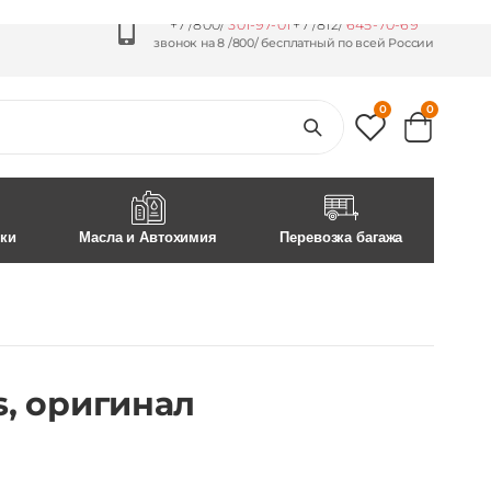
+7 /800/
301-97-01
+7 /812/
645-70-69
звонок на 8 /800/ бесплатный по всей России
0
0
ски
Масла и Автохимия
Перевозка багажа
s, оригинал