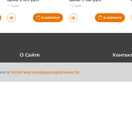
1-2 дня
1-2 дня
В КОРЗИНУ
В КОРЗИНУ
О Сайте
Контак
нее в
политике конфиденциальности
.
+7 /812/
6
Каталог
Контакты
Доставка и
Статьи
+7 /800/
Оплата
звонок бес
России