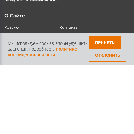
О Сайте
Каталог
Контакты
ПРИНЯТЬ
Мы используем cookies, чтобы улучшить
ваш опыт. Подробнее в
политике
Доставка и Оплата
Статьи
конфиденциальности
.
ОТКЛОНИТЬ
Контакты
+7 /812/
645-70-69
+7 /800/
301-97-01
звонок бесплатный для всех регионов России