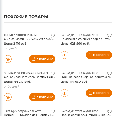
ПОХОЖИЕ ТОВАРЫ
ФИЛЬТРА АВТОМОБИЛЬНЫЕ
НАКЛАДКИ ОТДЕЛКА ДЛЯ АВТО
Фильтр масляный VAG, 2.9 / 3.0 / 4.0 бензин, оригинал
Комплект активных опор двигателя для Bentley Bentayga 2015–2020 гг. выпуска (4M0199256BH, 4M0199255BH)
Цена: 2 116 руб.
Цена: 625 560 руб.
5-7 дней
В КОРЗИНУ
В КОРЗИНУ
ОПТИКА И ЭЛЕКТРИКА АВТОМОБИЛЯ
НАКЛАДКИ ОТДЕЛКА ДЛЯ АВТО
Фонарь заднего хода Bentley Bentayga 2016-2020, оригинал
Нижняя левая чёрная решётка переднего бампера для Bentley Bentayga 2016–2020 гг. выпуска
Цена: 166 217 руб.
Цена: 114 660 руб.
от 60 дней
В КОРЗИНУ
В КОРЗИНУ
НАКЛАДКИ ОТДЕЛКА ДЛЯ АВТО
НАКЛАДКИ ОТДЕЛКА ДЛЯ АВТО
Передний бампер для Bentley Bentayga серии 2016–2020 гг. выпуска
Новые свечи зажигания (4 шт.) для Bentley Bentayga/Continental GT/GTC (2018–2024 гг. выпуска)