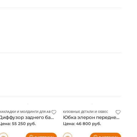
НАКЛАДКИ И МОЛДИНГИ ДЛЯ АВТО
,
КУЗОВНЫЕ ДЕТАЛИ И ОБВЕС
КУЗОВНЫЕ ДЕТАЛИ И ОБВЕС
,
НАСАДКИ И ВЫХЛОП Д
Диффузор заднего бампера Kia Stinger, карбон
Юбка элерон переднего бампера Kia Stinger, черный
Цена: 55 250 руб.
Цена: 46 800 руб.