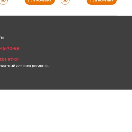
В КОРЗИНУ
В КОРЗИНУ
ты
45-70-69
301-97-01
платный для всех регионов
ПРИНЯТЬ
ОТКЛОНИТЬ
ка конфиденциальности
Пользовательское соглашение