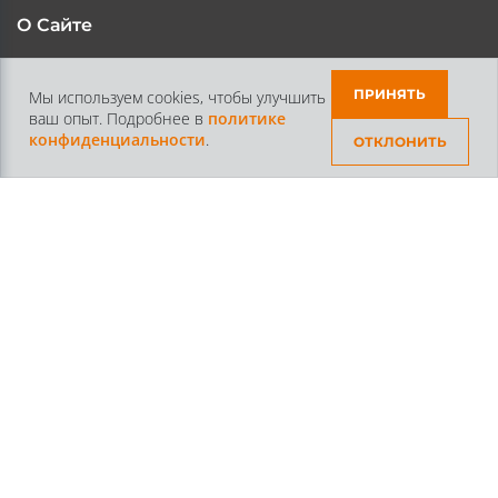
О Сайте
Каталог
Контакты
ПРИНЯТЬ
Мы используем cookies, чтобы улучшить
ваш опыт. Подробнее в
политике
Доставка и Оплата
Статьи
конфиденциальности
.
ОТКЛОНИТЬ
Контакты
+7 /812/
645-70-69
+7 /800/
301-97-01
звонок бесплатный для всех регионов России
©2026 Интернет магазин тюнинга Старз Партс