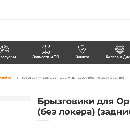
сессуары
Запчасти и ТО
Защита
Колеса и Ди
омобиля
Брызговики для Opel Astra H SD (2007) (без локера) (задние)
Брызговики для Opel
(без локера) (задни
Цена: 935 руб.