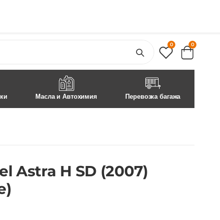
0
0
ски
Масла и Автохимия
Перевозка багажа
 Astra H SD (2007)
е)