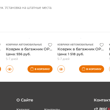
КОВРИКИ АВТОМОБИЛЬНЫЕ
КОВРИКИ АВТОМОБИЛЬНЫЕ
) / Опель Астра
Коврик в багажник OPEL Astra H 2007-, седан (полиуретан) / Опель Астра
Коврик в багажник OPEL Astra H 2007-, универсал (полиуретан) / Опель Астра
Цена: 936 руб.
Цена: 1 518 руб.
5-7 дней
5-7 дней
В КОРЗИНУ
В КОРЗИНУ
О Сайте
Контак
+7 /812/
6
Каталог
Контакты
Доставка и
Статьи
+7 /800/
Оплата
звонок бес