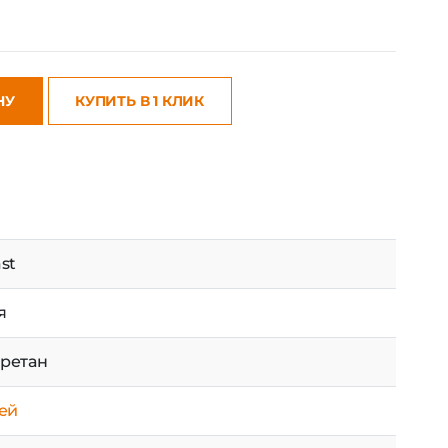
НУ
КУПИТЬ В 1 КЛИК
st
я
ретан
ней
ичии на центральном складе поставщика
r-63-07B