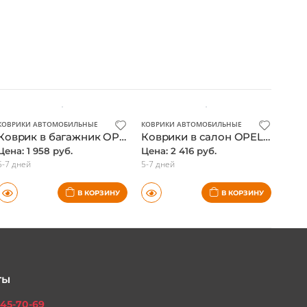
КОВРИКИ АВТОМОБИЛЬНЫЕ
КОВРИКИ АВТОМОБИЛЬНЫЕ
Коврик в багажник OPEL Astra H 2004-2015, универсал (полиуретан) / Опель Астра
Коврики в салон OPEL Astra H 2007- седан, 4 шт. (полиуретан) / Опель Астра
Цена: 1 958 руб.
Цена: 2 416 руб.
5-7 дней
5-7 дней
В КОРЗИНУ
В КОРЗИНУ
ты
45-70-69
301-97-01
платный для всех регионов