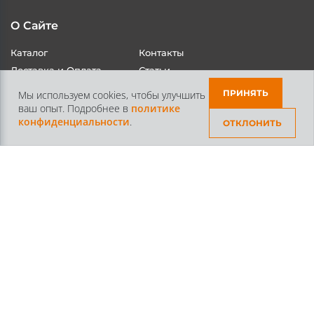
О Сайте
Каталог
Контакты
ПРИНЯТЬ
Мы используем cookies, чтобы улучшить
Доставка и Оплата
Статьи
ваш опыт. Подробнее в
политике
конфиденциальности
.
ОТКЛОНИТЬ
Контакты
+7 /812/
645-70-69
+7 /800/
301-97-01
звонок бесплатный для всех регионов России