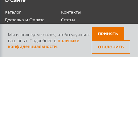
О Сайте
Каталог
Контакты
ПРИНЯТЬ
Мы используем cookies, чтобы улучшить
ваш опыт. Подробнее в
политике
Доставка и Оплата
Статьи
конфиденциальности
.
ОТКЛОНИТЬ
Контакты
+7 /812/
645-70-69
+7 /800/
301-97-01
звонок бесплатный для всех регионов России
©2026 Интернет магазин тюнинга Старз Партс