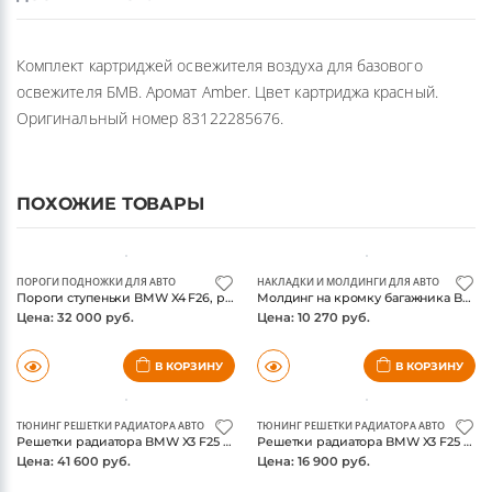
Комплект картриджей освежителя воздуха для базового
освежителя БМВ. Аромат Amber. Цвет картриджа красный.
Оригинальный номер 83122285676.
ПОХОЖИЕ ТОВАРЫ
ПОРОГИ ПОДНОЖКИ ДЛЯ АВТО
НАКЛАДКИ И МОЛДИНГИ ДЛЯ АВТО
Пороги ступеньки BMW X4 F26, реплика в стиле OE
Молдинг на кромку багажника BMW X4 F26, нержавейка
Цена: 32 000 руб.
Цена: 10 270 руб.
В КОРЗИНУ
В КОРЗИНУ
ТЮНИНГ РЕШЕТКИ РАДИАТОРА АВТО
ТЮНИНГ РЕШЕТКИ РАДИАТОРА АВТО
Решетки радиатора BMW X3 F25 2014- / X4 F26, карбоновые, триколор
Решетки радиатора BMW X3 F25 2014- / X4 F26, черный глянец, триколор
Цена: 41 600 руб.
Цена: 16 900 руб.