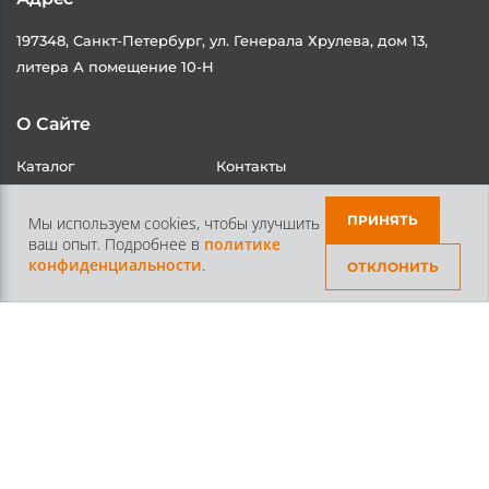
197348, Санкт-Петербург, ул. Генерала Хрулева, дом 13,
литера А помещение 10-Н
О Сайте
Каталог
Контакты
Доставка и Оплата
Статьи
ПРИНЯТЬ
Мы используем cookies, чтобы улучшить
ваш опыт. Подробнее в
политике
конфиденциальности
.
ОТКЛОНИТЬ
Контакты
+7 /812/
645-70-69
+7 /800/
301-97-01
звонок бесплатный для всех регионов России