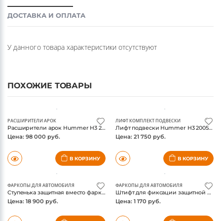
ДОСТАВКА И ОПЛАТА
У данного товара характеристики отсутствуют
ПОХОЖИЕ ТОВАРЫ
РАСШИРИТЕЛИ АРОК
ЛИФТ КОМПЛЕКТ ПОДВЕСКИ
Расширители арок Hummer H3 2005-2010, Bushwaker
Лифт подвески Hummer H3 2005-2010, 2,5 дюйма, Rough Country
Цена: 98 000 руб.
Цена: 21 750 руб.
В КОРЗИНУ
В КОРЗИНУ
ФАРКОПЫ ДЛЯ АВТОМОБИЛЯ
ФАРКОПЫ ДЛЯ АВТОМОБИЛЯ
Ступенька защитная вместо фаркопа американского образца, Weathertech
Штифт для фиксации защитной ступеньки Weathertech
Цена: 18 900 руб.
Цена: 1 170 руб.