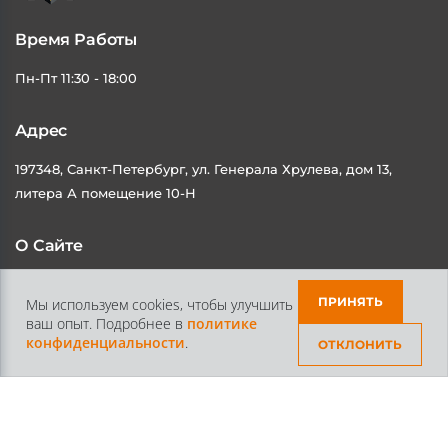
Время Работы
Пн-Пт 11:30 - 18:00
Адрес
197348, Санкт-Петербург, ул. Генерала Хрулева, дом 13,
литера А помещение 10-Н
О Сайте
Каталог
Контакты
ПРИНЯТЬ
Мы используем cookies, чтобы улучшить
Доставка и Оплата
Статьи
ваш опыт. Подробнее в
политике
конфиденциальности
.
ОТКЛОНИТЬ
Контакты