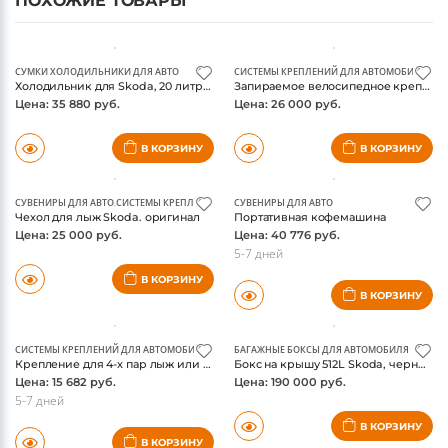
ПОХОЖИЕ ТОВАРЫ
СУМКИ ХОЛОДИЛЬНИКИ ДЛЯ АВТО
СИСТЕМЫ КРЕПЛЕНИЙ ДЛЯ АВТОМОБИЛЯ
Холодильник для Skoda, 20 литров, оригинал
Запираемое велосипедное крепление
Цена: 35 880 руб.
Цена: 26 000 руб.
В КОРЗИНУ
В КОРЗИНУ
СУВЕНИРЫ ДЛЯ АВТО
,
СИСТЕМЫ КРЕПЛЕНИЙ ДЛЯ АВТОМОБИЛЯ
СУВЕНИРЫ ДЛЯ АВТО
Чехол для лыж Skoda. оригинал
Портативная кофемашина
Цена: 25 000 руб.
Цена: 40 776 руб.
5-7 дней
В КОРЗИНУ
В КОРЗИНУ
СИСТЕМЫ КРЕПЛЕНИЙ ДЛЯ АВТОМОБИЛЯ
БАГАЖНЫЕ БОКСЫ ДЛЯ АВТОМОБИЛЯ
Крепление для 4-х пар лыж или 2-х сноубордов Skoda, оригинал
Бокс на крышу 512L Skoda, черный, оригинал
Цена: 15 682 руб.
Цена: 190 000 руб.
5-7 дней
В КОРЗИНУ
В КОРЗИНУ