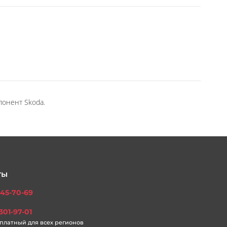
понент Skoda.
ты
45-70-69
301-97-01
платный для всех регионов