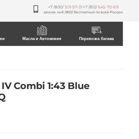
+7 /800/
301-97-01
+7 /812/
645-70-69
звонок на 8 /800/ бесплатный по всей России
ски
Масла и Автохимия
Перевозка багажа
IV Combi 1:43 Blue
Q