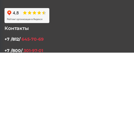
Каталог
Контакты
Доставка и Оплата
Статьи
ПРИНЯТЬ
Мы используем cookies, чтобы улучшить
ваш опыт. Подробнее в
политике
конфиденциальности
.
ОТКЛОНИТЬ
Контакты
+7 /812/
645-70-69
+7 /800/
301-97-01
звонок бесплатный для всех регионов России
©2026 Интернет магазин тюнинга Старз Партс
Политика конфиденциальности
Пользовательское