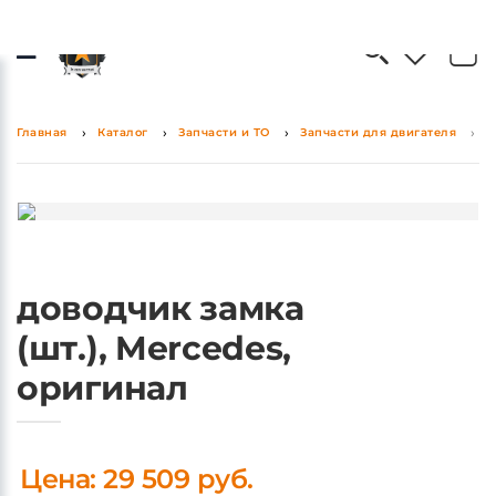
0
0
Главная
Каталог
Запчасти и ТО
Запчасти для двигателя
д
доводчик замка
(шт.), Mercedes,
оригинал
Цена: 29 509 руб.