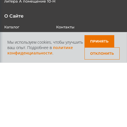
литера А помещение 10-Н
О Сайте
Каталог
Контакты
ПРИНЯТЬ
Мы используем cookies, чтобы улучшить
ваш опыт. Подробнее в
политике
Доставка и Оплата
Статьи
конфиденциальности
.
ОТКЛОНИТЬ
Контакты
+7 /812/
645-70-69
+7 /800/
301-97-01
звонок бесплатный для всех регионов России