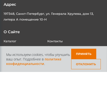
Адрес
197348, Санкт-Петербург, ул. Генерала Хрулева, дом 13,
литера А помещение 10-Н
О Сайте
Каталог
Контакты
ПРИНЯТЬ
Мы используем cookies, чтобы улучшить
Доставка и Оплата
Статьи
ваш опыт. Подробнее в
политике
конфиденциальности
.
ОТКЛОНИТЬ
Контакты
+7 /812/
645-70-69
+7 /800/
301-97-01
звонок бесплатный для всех регионов России