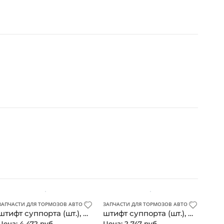
ЗАПЧАСТИ ДЛЯ ТОРМОЗОВ АВТОМОБИЛЯ
ЗАПЧАСТИ ДЛЯ ТОРМОЗОВ АВТОМОБИЛЯ
штифт суппорта (шт.), Mercedes, оригинал
штифт суппорта (шт.), Mercedes, оригинал
Цена: 4 472 руб.
Цена: 2 747 руб.