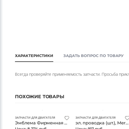
ХАРАКТЕРИСТИКИ
ЗАДАТЬ ВОПРОС ПО ТОВАРУ
Всегда проверяйте применяемость запчасти. Просьба прикла
ПОХОЖИЕ ТОВАРЫ
ЗАПЧАСТИ ДЛЯ ДВИГАТЕЛЯ
ЗАПЧАСТИ ДЛЯ ДВИГАТЕЛЯ
Эмблема Фирменная Решетки Радиатора(1778884200) (шт.), Mercedes, оригинал
эл. проводка (шт.), Mercedes, оригинал
Цена: 8 774 руб.
Цена: 917 руб.