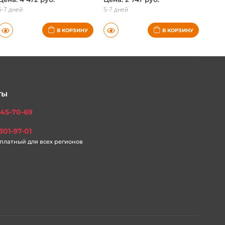
5-7 дней
5-7 дней
В КОРЗИНУ
В КОРЗИНУ
ты
45-70-69
301-97-01
платный для всех регионов