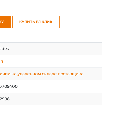
НУ
КУПИТЬ В 1 КЛИК
edes
ня
личии на удаленном складе поставщика
0705400
2996