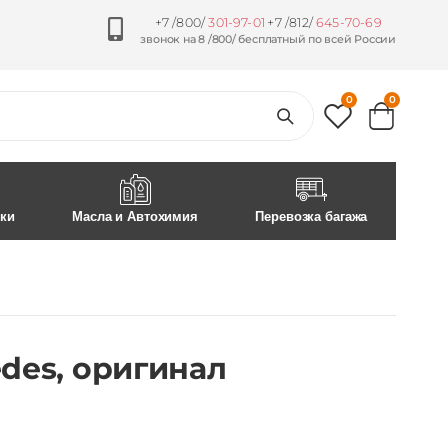
+7 /800/
301-97-01
+7 /812/
645-70-69
звонок на 8 /800/ бесплатный по всей России
0
0
ски
Масла и Автохимия
Перевозка багажа
edes, оригинал