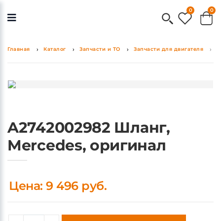
0
0
Главная
Каталог
Запчасти и ТО
Запчасти для двигателя
A
A2742002982 Шланг,
Mercedes, оригинал
Цена: 9 496 руб.