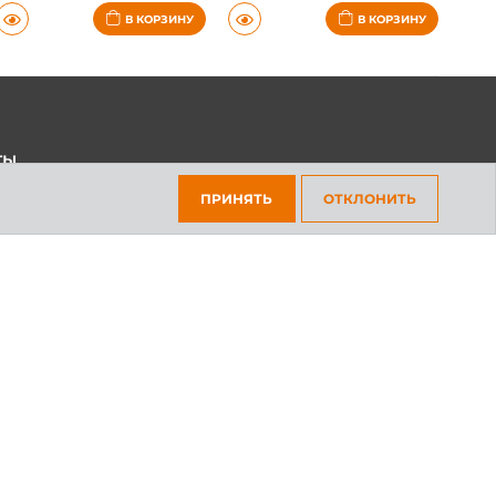
В КОРЗИНУ
В КОРЗИНУ
ты
45-70-69
ПРИНЯТЬ
ОТКЛОНИТЬ
301-97-01
платный для всех регионов
ка конфиденциальности
Пользовательское соглашение