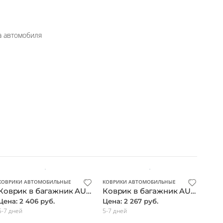
а автомобиля
КОВРИКИ АВТОМОБИЛЬНЫЕ
КОВРИКИ АВТОМОБИЛЬНЫЕ
Коврик в багажник AUDI A-3 3D 05/2003 - 2012, Sportback. (полиуретан) / Ауди А3
Коврик в багажник AUDI A-8 long 02/2002-01/2010, седан (полиуретан) / Ауди А8
Цена: 2 406 руб.
Цена: 2 267 руб.
5-7 дней
5-7 дней