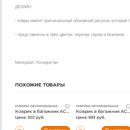
ДИЗАЙН:
• ковры имеют оригинальный объемный рисунок, который 
• представлены в трех цветах: черном, сером и бежевом
Материал: Полиуретан
ПОХОЖИЕ ТОВАРЫ
КОВРИКИ АВТОМОБИЛЬНЫЕ
КОВРИКИ АВТОМОБИЛЬНЫЕ
Коврик в багажник ACURA MDX 10/2006-, кроссовер (полиуретан, бежевый) / Акура МДХ
Коврик в багажник ACURA MDX, 01/2014-, кроссовер, длин., 1 шт. (полиуретан) / Акура МДХ
Цена: 302 руб.
Цена: 693 руб.