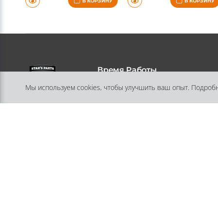
В КОРЗИНУ
В КОРЗИНУ
Время Работы
Мы используем cookies, чтобы улучшить ваш опыт. Подроб
Пн-Пт 11:30 - 18:00
Адрес
197348, Санкт-Петербург, ул.
Генерала Хрулева, дом 13, литера А
помещение 10-Н
©2026 Интернет магазин тюнинга Старз Партс