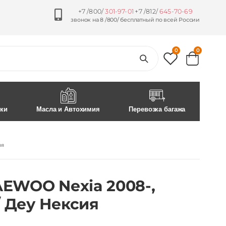
+7 /800/
301-97-01
+7 /812/
645-70-69
звонок на 8 /800/ бесплатный по всей России
0
0
ски
Масла и Автохимия
Перевозка багажа
ия
AEWOO Nexia 2008-,
/ Деу Нексия