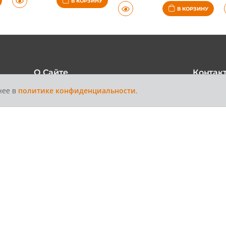
В КОРЗИНУ
В КОРЗИНУ
О Сайте
Контак
нее в
политике конфиденциальности
.
+7 /812/
6
Каталог
Контакты
Доставка и
Статьи
+7 /800/
Оплата
звонок бес
России
Полити