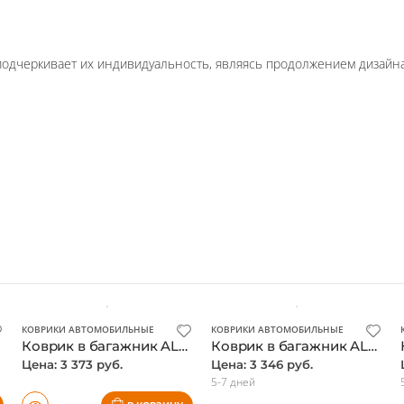
подчеркивает их индивидуальность, являясь продолжением дизайн
КОВРИКИ АВТОМОБИЛЬНЫЕ
КОВРИКИ АВТОМОБИЛЬНЫЕ
Коврик в багажник ALFA ROMEO 147 3D 12/2000-, хэтчбек (полиуретан) / Альфа Ромео
Коврик в багажник ALFA ROMEO 159 12/2005-, седан (полиуретан) / Альфа Ромео
Цена: 3 373 руб.
Цена: 3 346 руб.
5-7 дней