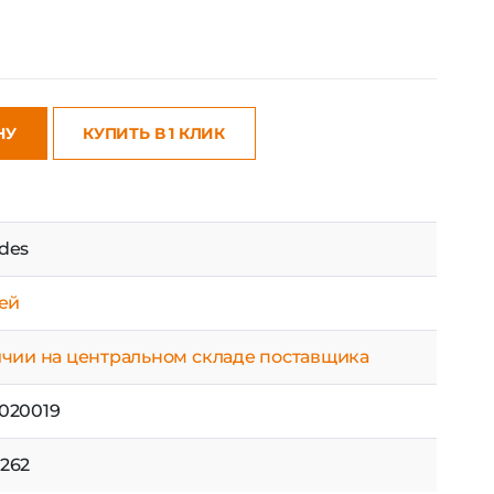
НУ
КУПИТЬ В 1 КЛИК
des
ней
ичии на центральном складе поставщика
020019
262