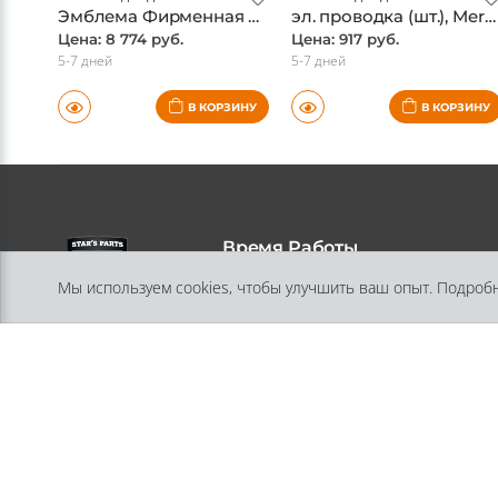
Эмблема Фирменная Решетки Радиатора(1778884200) (шт.), Mercedes, оригинал
эл. проводка (шт.), Mercedes, оригинал
Цена: 8 774 руб.
Цена: 917 руб.
5-7 дней
5-7 дней
В КОРЗИНУ
В КОРЗИНУ
Время Работы
Мы используем cookies, чтобы улучшить ваш опыт. Подроб
Пн-Пт 11:30 - 18:00
Адрес
197348, Санкт-Петербург, ул.
Генерала Хрулева, дом 13, литера А
помещение 10-Н