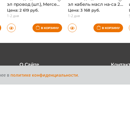
эл провод (шт.), Mercedes, оригинал
эл кабель масл на-са 2741500120 (шт.), Mercedes, оригинал
Цена: 2 619 руб.
Цена: 3 168 руб.
1-2 дня
1-2 дня
В КОРЗИНУ
В КОРЗИНУ
О Сайте
Контак
нее в
политике конфиденциальности
.
+7 /812/
6
Каталог
Контакты
Доставка и
Статьи
+7 /800/
Оплата
звонок бес
России