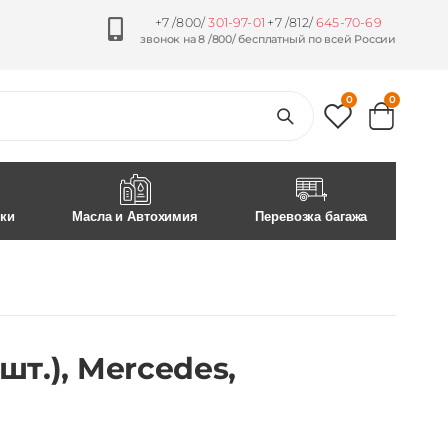
+7 /800/
301-97-01
+7 /812/
645-70-69
звонок на 8 /800/ бесплатный по всей России
0
0
ски
Масла и Автохимия
Перевозка багажа
шт.), Mercedes,