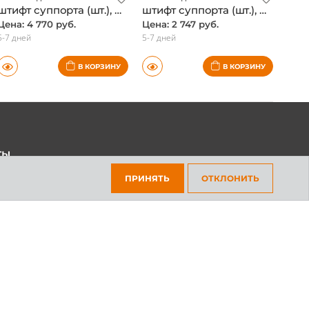
штифт суппорта (шт.), Mercedes, оригинал
штифт суппорта (шт.), Mercedes, оригинал
Цена: 4 770 руб.
Цена: 2 747 руб.
5-7 дней
5-7 дней
В КОРЗИНУ
В КОРЗИНУ
ты
45-70-69
ПРИНЯТЬ
ОТКЛОНИТЬ
301-97-01
платный для всех регионов