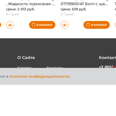
, Жидкость тормозная 1л. DOT4., BMW, оригинал
07119905147 Болт с шайбой, BMW, оригинал
Цена: 2 013 руб.
Цена: 539 руб.
5-7 дней
5-7 дней
В КОРЗИНУ
В КОРЗИНУ
О Сайте
Контак
нее в
политике конфиденциальности
.
+7 /812/
6
Каталог
Контакты
Доставка и
Статьи
+7 /800/
Оплата
звонок бес
России