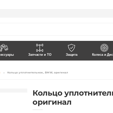
Контакты
Доставка и Оплата
сессуары
Запчасти и ТО
Защита
Колеса и Ди
я
Кольцо уплотнительное., BMW, оригинал
Кольцо уплотнител
оригинал