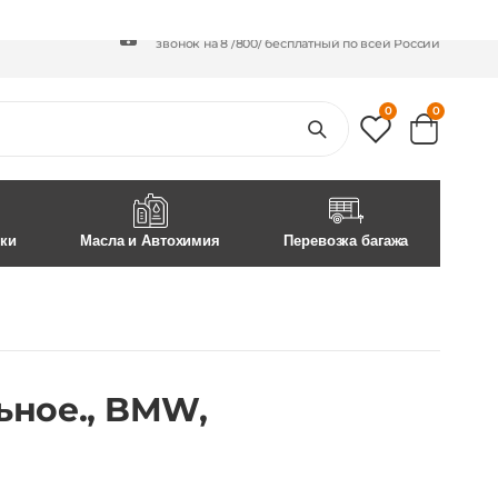
+7 /800/
301-97-01
+7 /812/
645-70-69
звонок на 8 /800/ бесплатный по всей России
0
0
ски
Масла и Автохимия
Перевозка багажа
ьное., BMW,