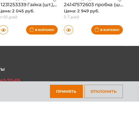
11231253339 Гайка (шт.), BMW, оригинал
24147572603 пробка (шт.), BMW, оригинал
Цена: 2 045 руб.
Цена: 2 949 руб.
от 60 дней
5-7 дней
В КОРЗИНУ
В КОРЗИНУ
ты
45-70-69
ПРИНЯТЬ
ОТКЛОНИТЬ
301-97-01
платный для всех регионов