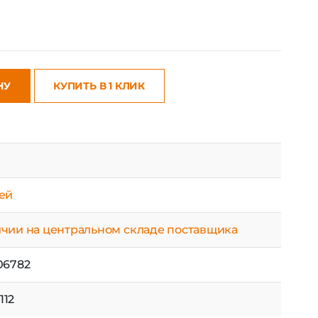
НУ
КУПИТЬ В 1 КЛИК
ней
ичии на центральном складе поставщика
06782
112