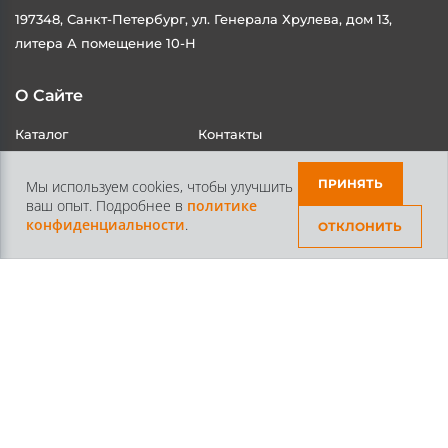
197348, Санкт-Петербург, ул. Генерала Хрулева, дом 13,
литера А помещение 10-Н
О Сайте
Каталог
Контакты
Доставка и Оплата
Статьи
ПРИНЯТЬ
Мы используем cookies, чтобы улучшить
ваш опыт. Подробнее в
политике
конфиденциальности
.
ОТКЛОНИТЬ
Контакты
+7 /812/
645-70-69
+7 /800/
301-97-01
звонок бесплатный для всех регионов России