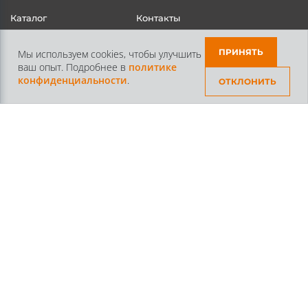
Каталог
Контакты
Доставка и Оплата
Статьи
ПРИНЯТЬ
Мы используем cookies, чтобы улучшить
ваш опыт. Подробнее в
политике
конфиденциальности
.
ОТКЛОНИТЬ
Контакты
+7 /812/
645-70-69
+7 /800/
301-97-01
звонок бесплатный для всех регионов России
©2026 Интернет магазин тюнинга Старз Партс
Политика конфиденциальности
Пользовательское